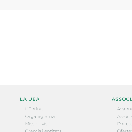
Subscriu-te a la UEA Magazi
electrònica periòdica amb i
l’actualitat empresarial de 
LA UEA
ASSOCI
L’Entitat
Avanta
Organigrama
Associa
Missió i visió
Directo
Gremis i entitats
Oferte