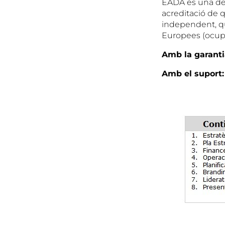
EADA és una de 
acreditació de q
independent, qu
Europees (ocupav
Amb la garanti
Amb el suport: