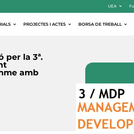
UEA
Fu
RIALS
PROJECTES I ACTES
BORSA DE TREBALL
 per la 3ª.
nt
amme amb