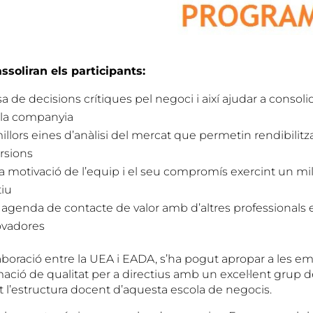
ssoliran els participants:
esa de decisions crítiques pel negoci i així ajudar a consoli
a la companyia
llors eines d’anàlisi del mercat que permetin rendibilitza
rsions
a motivació de l’equip i el seu compromís exercint un mil
tiu
 agenda de contacte de valor amb d’altres professionals e
ovadores
·laboració entre la UEA i EADA, s’ha pogut apropar a les 
mació de qualitat per a directius amb un excel·lent grup 
 l’estructura docent d’aquesta escola de negocis.