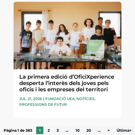
La primera edició d’OficiXperience
desperta l’interès dels joves pels
oficis i les empreses del territori
JUL. 21, 2026
|
FUNDACIÓ UEA
,
NOTÍCIES
,
PROFESSIONS DE FUTUR
Pàgina 1 de 383
1
2
3
...
10
20
...
>
Última>