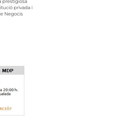
 prestigiosa
itució privada i
de Negocis