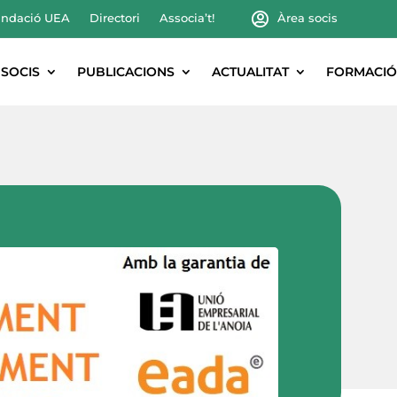
ndació UEA
Directori
Associa’t!
Àrea socis
SOCIS
PUBLICACIONS
ACTUALITAT
FORMACIÓ