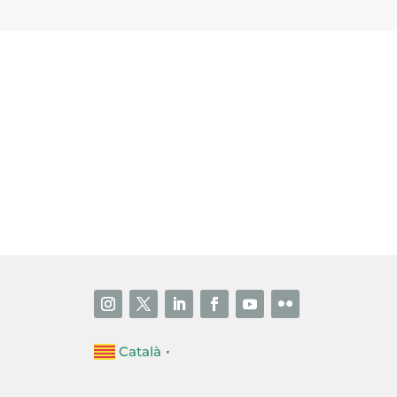
i accepto la poítica de privacitat
ENVIAR
Català
▼