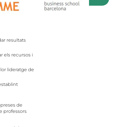
dar resultats
r els recursos i
lor lideratge de
stablint
empreses de
de professors