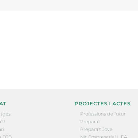
ne, publicació
nformació sobre
la comarca.
He llegit 
AT
PROJECTES I ACTES
tges
Professions de futur
’t!
Prepara’t
ri
Prepara’t Jove
s B2B
Nit Empresarial UEA