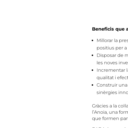
Beneficis que a
Millorar la pr
positius per 
Disposar de mi
les noves inve
Incrementar l
qualitat i efec
Construir una
sinèrgies inn
Gràcies a la col
l’Anoia, una for
que formen part