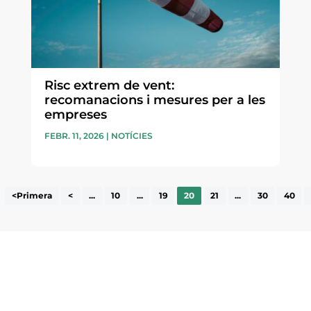
Risc extrem de vent:
recomanacions i mesures per a les
empreses
FEBR. 11, 2026
|
NOTÍCIES
<Primera
<
...
10
...
19
20
21
...
30
40
ne, publicació
nformació sobre