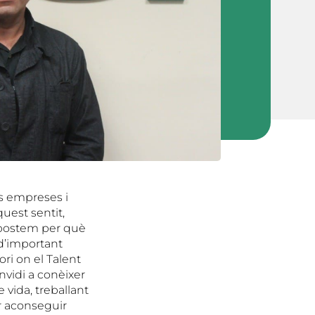
es empreses i
uest sentit,
apostem per què
 d’important
ori on el Talent
onvidi a conèixer
 vida, treballant
er aconseguir