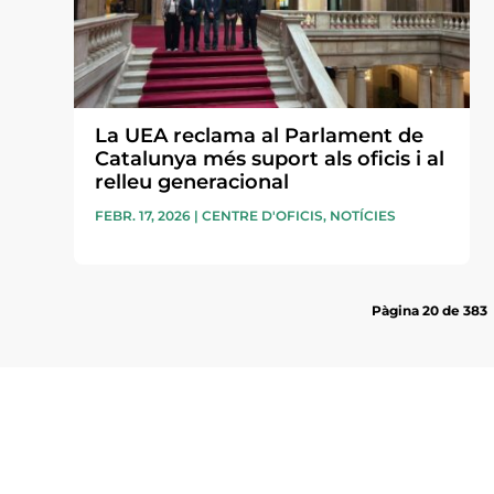
La UEA reclama al Parlament de
Catalunya més suport als oficis i al
relleu generacional
FEBR. 17, 2026
|
CENTRE D'OFICIS
,
NOTÍCIES
Pàgina 20 de 383
Subscriu-te a la UEA Magazi
electrònica periòdica amb i