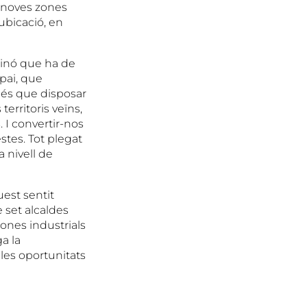
r noves zones
 ubicació, en
sinó que ha de
pai, que
I és que disposar
territoris veïns,
 I convertir-nos
stes. Tot plegat
 nivell de
uest sentit
 set alcaldes
zones industrials
a la
les oportunitats