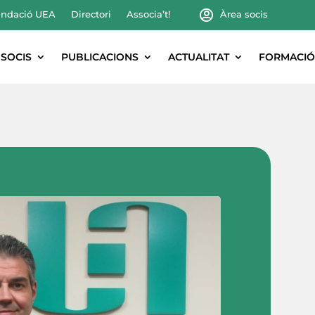
ndació UEA
Directori
Associa’t!
Àrea socis
SOCIS
PUBLICACIONS
ACTUALITAT
FORMACIÓ