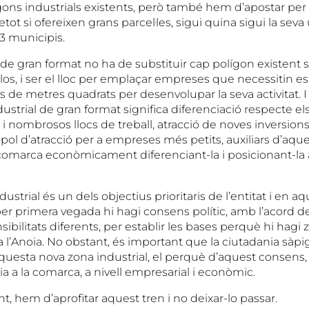
lígons industrials existents, però també hem d’apostar pe
etot si ofereixen grans parcel·les, sigui quina sigui la seva
3 municipis.
de gran format no ha de substituir cap polígon existent 
s, i ser el lloc per emplaçar empreses que necessitin es
s de metres quadrats per desenvolupar la seva activitat. 
ustrial de gran format significa diferenciació respecte els 
i nombrosos llocs de treball, atracció de noves inversions.
 pol d’atracció per a empreses més petits, auxiliars d’aque
 comarca econòmicament diferenciant-la i posicionant-la a
dustrial és un dels objectius prioritaris de l’entitat i en aq
r primera vegada hi hagi consens polític, amb l’acord de
ibilitats diferents, per establir les bases perquè hi hagi 
 l’Anoia. No obstant, és important que la ciutadania sàpig
questa nova zona industrial, el perquè d’aquest consens, 
a a la comarca, a nivell empresarial i econòmic.
, hem d’aprofitar aquest tren i no deixar-lo passar.