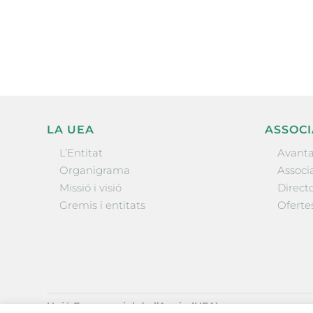
l’actualitat empresarial de 
LA UEA
ASSOCI
L’Entitat
Avanta
Organigrama
Associa
Missió i visió
Directo
Gremis i entitats
Oferte
Unió Empresarial de l’Anoia (UEA)