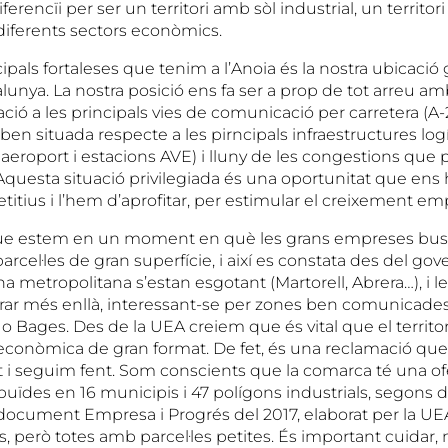
ferencïi per ser un territori amb sòl industrial, un territori
iferents sectors econòmics.
ipals fortaleses que tenim a l’Anoia és la nostra ubicació g
lunya. La nostra posició ens fa ser a prop de tot arreu am
lació a les principals vies de comunicació per carretera (A-
, ben situada respecte a les pirncipals infraestructures lo
 aeroport i estacions AVE) i lluny de les congestions que p
Aquesta situació privilegiada és una oportunitat que ens 
tius i l’hem d’aprofitar, per estimular el creixement emp
ue estem en un moment en què les grans empreses bus
rcel·les de gran superfície, i així es constata des del gove
na metropolitana s’estan esgotant (Martorell, Abrera…), i 
r més enllà, interessant-se per zones ben comunicades
o Bages. Des de la UEA creiem que és vital que el territor
t econòmica de gran format. De fet, és una reclamació qu
i seguim fent. Som conscients que la comarca té una of
buïdes en 16 municipis i 47 polígons industrials, segons 
document Empresa i Progrés del 2017, elaborat per la UE
s, però totes amb parcel·les petites. És important cuidar, 