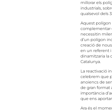
millorar els po
industrials, sobr
qualsevol dels 3
Aquest polígon 
complementar-lo
necessitin miler
d’un polígon ind
creació de nous 
en un referent i
dinamitzaria la
Catalunya.
La reactivació in
celebrem que pe
anoiencs de sens
de gran format a
importància d’a
que ens aportari
Ara és el moment