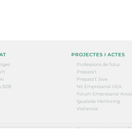
la comarca.
He llegit 
AT
PROJECTES I ACTES
tges
Professions de futur
’t!
Prepara’t
ri
Prepara’t Jove
s B2B
Nit Empresarial UEA
Forum Empresarial Anoi
Igualada Mentoring
Visitanoia
·
·
Contactar
Avís legal
Po