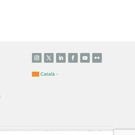
i accepto la poítica de privacitat
ENVIAR
Català
▼
a
·
lítica de privacitat
Política de cookies
[Configurar]