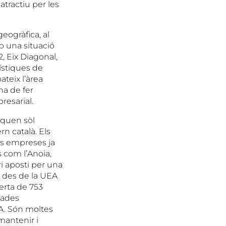
 atractiu per les
eogràfica, al
b una situació
2, Eix Diagonal,
gístiques de
ateix l’àrea
ha de fer
resarial.
quen sòl
rn català. Els
les empreses ja
 com l’Anoia,
i aposti per una
e des de la UEA
erta de 753
dades
A. Són moltes
mantenir i