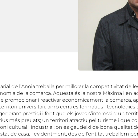
ial de l’Anoia treballa per millorar la competitivitat de l
onomia de la comarca. Aquesta és la nostra Màxima i en aq
de promocionar i reactivar econòmicament la comarca, 
 territori universitari, amb centres formatius i tecnològics
generant prestigi i fent que els joves s’interessin: un territ
tius més preuats; un territori atractiu pel turisme i que c
oni cultural i industrial; on es gaudeixi de bona qualitat de
costat de casa. I evidentment, des de l’entitat treballem p