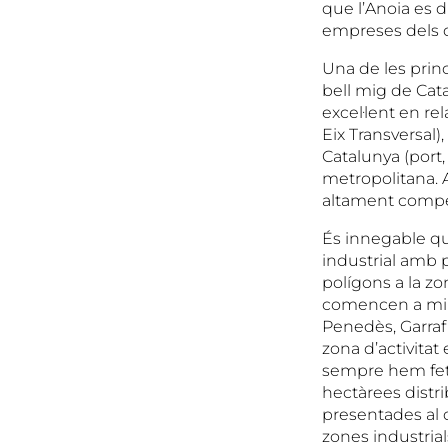
que l’Anoia es di
empreses dels d
Una de les princ
bell mig de Cata
excel·lent en re
Eix Transversal)
Catalunya (port,
metropolitana. 
altament competi
És innegable q
industrial amb pa
polígons a la zo
comencen a mira
Penedès, Garraf 
zona d’activita
sempre hem fet 
hectàrees distri
presentades al 
zones industrial