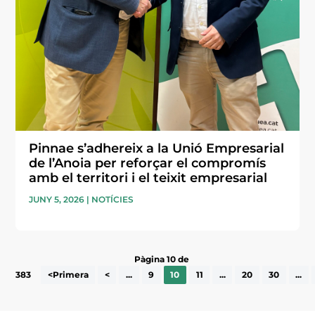
Pinnae s’adhereix a la Unió Empresarial
de l’Anoia per reforçar el compromís
amb el territori i el teixit empresarial
JUNY 5, 2026
|
NOTÍCIES
Pàgina 10 de
383
<Primera
<
...
9
10
11
...
20
30
...