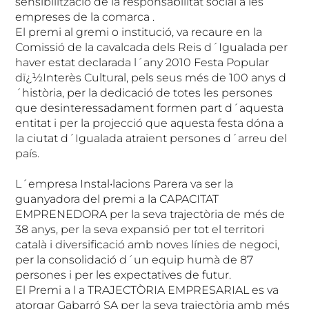
sensibilització de la responsabilitat social a les
empreses de la comarca .
El premi al gremi o institució, va recaure en la
Comissió de la cavalcada dels Reis d´Igualada per
haver estat declarada l´any 2010 Festa Popular
dï¿½Interès Cultural, pels seus més de 100 anys d
´història, per la dedicació de totes les persones
que desinteressadament formen part d´aquesta
entitat i per la projecció que aquesta festa dóna a
la ciutat d´Igualada atraient persones d´arreu del
país.
L´empresa Instal•lacions Parera va ser la
guanyadora del premi a la CAPACITAT
EMPRENEDORA per la seva trajectòria de més de
38 anys, per la seva expansió per tot el territori
català i diversificació amb noves línies de negoci,
per la consolidació d´un equip humà de 87
persones i per les expectatives de futur.
El Premi a l a TRAJECTÒRIA EMPRESARIAL es va
atorgar Gabarró SA per la seva trajectòria amb més