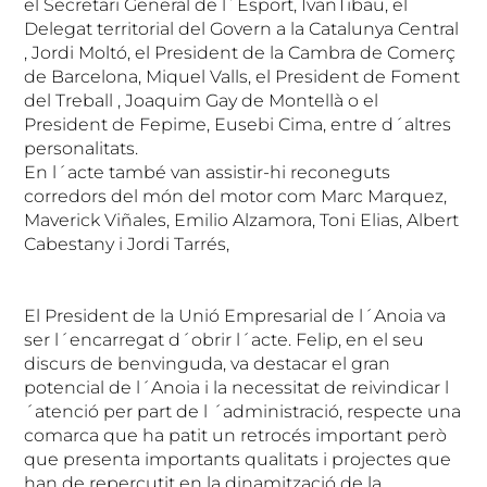
el Secretari General de l´Esport, IvanTibau, el
Delegat territorial del Govern a la Catalunya Central
, Jordi Moltó, el President de la Cambra de Comerç
de Barcelona, Miquel Valls, el President de Foment
del Treball , Joaquim Gay de Montellà o el
President de Fepime, Eusebi Cima, entre d´altres
personalitats.
En l´acte també van assistir-hi reconeguts
corredors del món del motor com Marc Marquez,
Maverick Viñales, Emilio Alzamora, Toni Elias, Albert
Cabestany i Jordi Tarrés,
El President de la Unió Empresarial de l´Anoia va
ser l´encarregat d´obrir l´acte. Felip, en el seu
discurs de benvinguda, va destacar el gran
potencial de l´Anoia i la necessitat de reivindicar l
´atenció per part de l ´administració, respecte una
comarca que ha patit un retrocés important però
que presenta importants qualitats i projectes que
han de repercutit en la dinamització de la