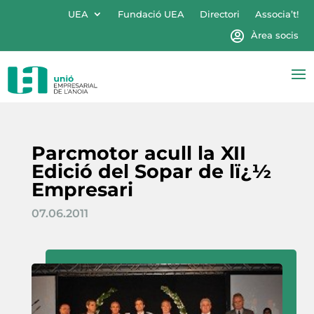
UEA
Fundació UEA
Directori
Associa’t!
Àrea socis
Parcmotor acull la XII
Edició del Sopar de lï¿½
Empresari
07.06.2011