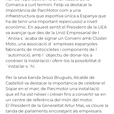
Comarca a curt termini. Felip va destacar la
importància de ParcMotor com a una
infraestructura que esportiva única a Espanya que
ha de tenir una important repercussió a nivell
econòmic. En aquest sentit el President de la UEA
va avançar que des de la Unió Empresarial de l
´Anoia s´acaba de signar un Conveni amb Clúster
Moto, una associació d´empreses espanyoles
fabricants de motocicletes i components de l
´automoció, amb l´objectiu de donar-los a
conèixer la instal•lació i oferir-los la possibilitat d
´instal.lar-s´hi.
Per la seva banda Jesús Brugués, Alcalde de
Castellolí va destacar la importància de celebrar el
Sopar en el marc de Parcmotor una instal•lació
que ell ha vist néixer i créixer fins a convertir-se en
un centre de referència del món del motor.
El President de la Generalitat Artur Mas, va cloure la
tanda de parlaments encoratjant als empresaris