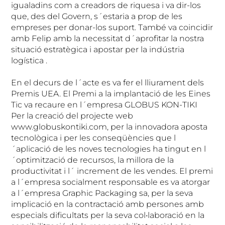
igualadins com a creadors de riquesa i va dir-los
que, des del Govern, s´estaria a prop de les
empreses per donar-los suport. També va coincidir
amb Felip amb la necessitat d´aprofitar la nostra
situació estratègica i apostar per la indústria
logística .
En el decurs de l´acte es va fer el lliurament dels
Premis UEA. El Premi a la implantació de les Eines
Tic va recaure en l´empresa GLOBUS KON-TIKI
Per la creació del projecte web
www.globuskontiki.com, per la innovadora aposta
tecnològica i per les conseqüències que l
´aplicació de les noves tecnologies ha tingut en l
´optimització de recursos, la millora de la
productivitat i l´ increment de les vendes. El premi
a l´empresa socialment responsable es va atorgar
a l´empresa Graphic Packaging sa, per la seva
implicació en la contractació amb persones amb
especials dificultats per la seva col•laboració en la