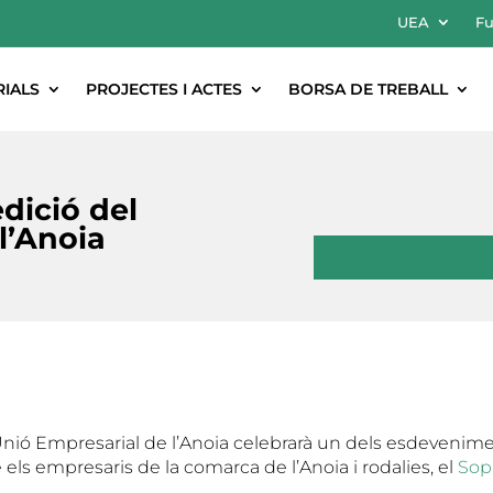
UEA
Fu
RIALS
PROJECTES I ACTES
BORSA DE TREBALL
edició del
l’Anoia
nió Empresarial de l’Anoia celebrarà un dels esdevenim
els empresaris de la comarca de l’Anoia i rodalies, el
Sop