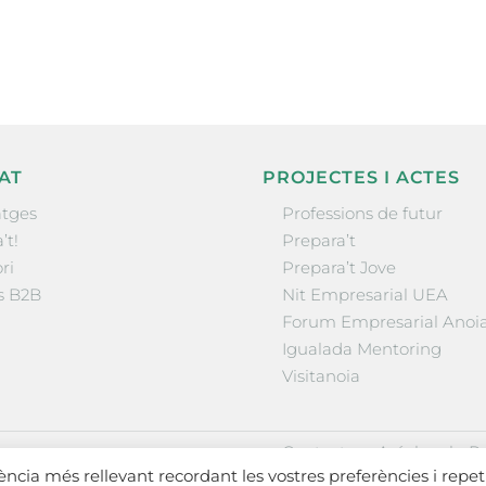
la comarca.
AT
PROJECTES I ACTES
tges
Professions de futur
’t!
Prepara’t
ri
Prepara’t Jove
s B2B
Nit Empresarial UEA
Forum Empresarial Anoi
Igualada Mentoring
Visitanoia
·
·
Contactar
Avís legal
Po
iència més rellevant recordant les vostres preferències i repet