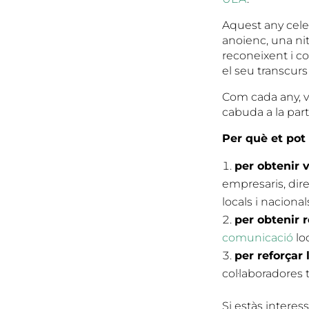
Aquest any cele
anoienc, una ni
reconeixent i co
el seu transcurs
Com cada any, v
cabuda a la par
Per què et pot
per obtenir v
empresaris, dir
locals i nacional
per obtenir 
comunicació
lo
per reforçar
col·laboradores 
Si estàs interes