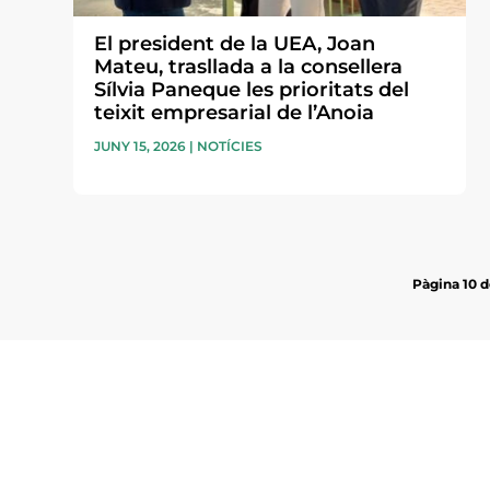
El president de la UEA, Joan
Mateu, trasllada a la consellera
Sílvia Paneque les prioritats del
teixit empresarial de l’Anoia
JUNY 15, 2026
|
NOTÍCIES
Pàgina 10 d
Subscriu-te a la UEA Magazi
electrònica periòdica amb i