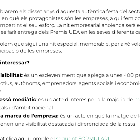
brarem els disset anys d’aquesta autèntica festa del sect
t en què els protagonistes són les empreses, a qui fem co
mpartint el seu esforç. La nit empresarial anoienca serà el 
 es farà entrega dels Premis UEA en les seves diferents c
olem que sigui una nit especial, memorable, per això vo
ticipació de les empreses.
 interessar?
isibilitat
: és un esdeveniment que aplega a unes 400 p
ectius, autònoms, emprenedors, agents socials i econòmics
s
ressò mediàtic
: és un acte d’interès per a la majoria de
mi
cals i d’àmbit nacional
 la marca de l’empresa:
és un acte en què la imatge de
tenen una visibilitat destacada i diferenciada de la resta
sat clica aquí i omple el
següent FORMULARI