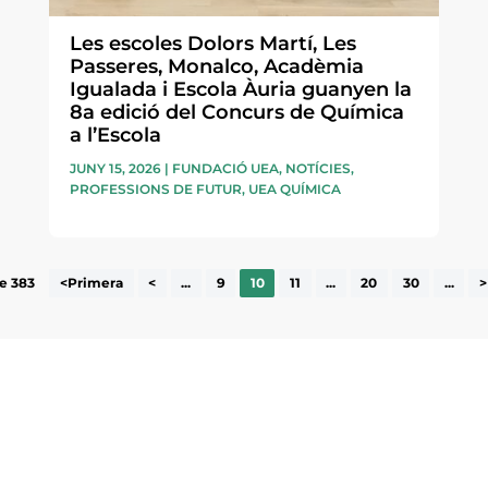
Les escoles Dolors Martí, Les
Passeres, Monalco, Acadèmia
Igualada i Escola Àuria guanyen la
8a edició del Concurs de Química
a l’Escola
JUNY 15, 2026
|
FUNDACIÓ UEA
,
NOTÍCIES
,
PROFESSIONS DE FUTUR
,
UEA QUÍMICA
e 383
<Primera
<
...
9
10
11
...
20
30
...
>
ne, publicació
nformació sobre
He llegit 