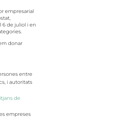
or empresarial
stat,
6 de juliol i en
ategories.
lem donar
ersones entre
, i autoritats
tjans de
 les empreses