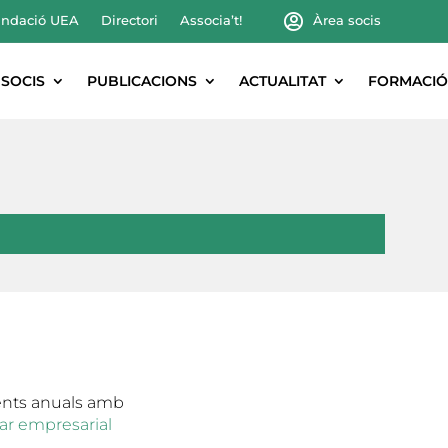
ndació UEA
Directori
Associa’t!
Àrea socis
SOCIS
PUBLICACIONS
ACTUALITAT
FORMACIÓ
ents anuals amb
ar empresarial