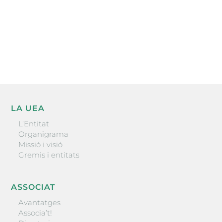
He llegit i accepto la poítica de privacitat
ENVIAR
LA UEA
L’Entitat
Organigrama
Missió i visió
Gremis i entitats
ASSOCIAT
Avantatges
Associa’t!