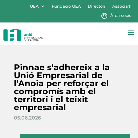
UEA
Fundació UEA
Directori
Associa’t!
Àrea socis
Pinnae s’adhereix a la
Unió Empresarial de
l’Anoia per reforçar el
compromís amb el
territori i el teixit
empresarial
05.06.2026