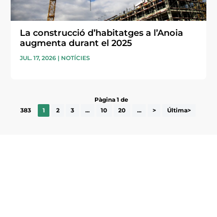
La construcció d’habitatges a l’Anoia
augmenta durant el 2025
JUL. 17, 2026
|
NOTÍCIES
Pàgina 1 de
383
1
2
3
...
10
20
...
>
Última>
Subscriu-te a la UEA Magazine, publicació
electrònica periòdica amb informació sobre
l’actualitat empresarial de la comarca.