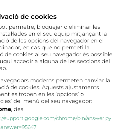
ivació de cookies
pot permetre, bloquejar o eliminar les
nstal·lades en el seu equip mitjançant la
ació de les opcions del navegador en el
rdinador, en cas que no permeti la
ció de cookies al seu navegador és possible
ugui accedir a alguna de les seccions del
eb.
 navegadors moderns permeten canviar la
ació de cookies. Aquests ajustaments
nt es troben en les ‘opcions’ o
ncies’ del menú del seu navegador:
ome
, des
p://support.google.com/chrome/bin/answer.py
&answer=95647