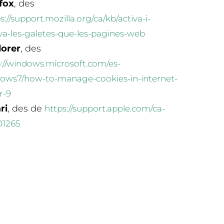
fox
, des
s://support.mozilla.org/ca/kb/activa-i-
va-les-galetes-que-les-pagines-web
lorer
, des
://windows.microsoft.com/es-
dows7/how-to-manage-cookies-in-internet-
r-9
ri
, des de
https://support.apple.com/ca-
01265