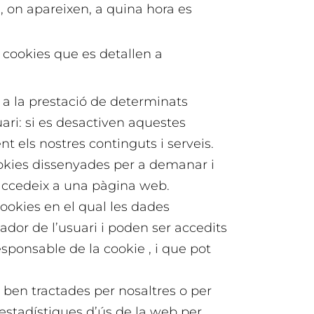
 on apareixen, a quina hora es
s cookies que es detallen a
 a la prestació de determinats
uari: si es desactiven aquestes
t els nostres continguts i serveis.
ookies dissenyades per a demanar i
ccedeix a una pàgina web.
cookies en el qual les dades
r de l’usuari i poden ser accedits
esponsable de la cookie , i que pot
 ben tractades per nosaltres o per
estadístiques d’ús de la web per