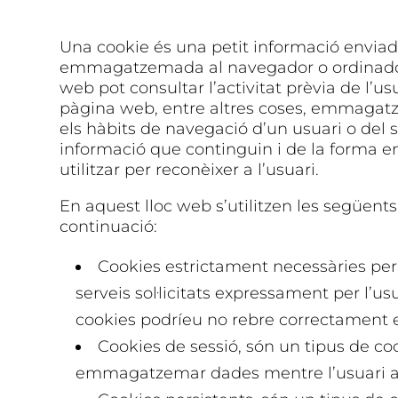
Una cookie és una petit informació enviad
emmagatzemada al navegador o ordinador 
web pot consultar l’activitat prèvia de l’u
pàgina web, entre altres coses, emmagatz
els hàbits de navegació d’un usuari o del 
informació que continguin i de la forma en
utilitzar per reconèixer a l’usuari.
En aquest lloc web s’utilitzen les següent
continuació:
Cookies estrictament necessàries per
serveis sol·licitats expressament per l’us
cookies podríeu no rebre correctament el
Cookies de sessió, són un tipus de c
emmagatzemar dades mentre l’usuari a