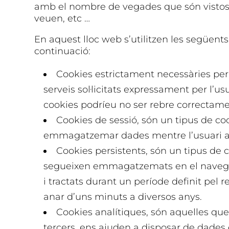
amb el nombre de vegades que són vistos,
veuen, etc …
En aquest lloc web s’utilitzen les següent
continuació:
Cookies estrictament necessàries per
serveis sol·licitats expressament per l’us
cookies podríeu no ser rebre correctamen
Cookies de sessió, són un tipus de c
emmagatzemar dades mentre l’usuari a
Cookies persistents, són un tipus de 
segueixen emmagatzemats en el navegado
i tractats durant un període definit pel r
anar d’uns minuts a diversos anys.
Cookies analítiques, són aquelles que
tercers, ens ajuden a disposar de dades 