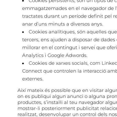
Cookies persistents, són un tipus de
emmagatzemades en el navegador de l’u
tractates durant un període definit pel r
anar d’uns minuts a diversos anys.
Cookies analítiques, són aquelles que
tercers, ens ajuden a disposar de dades 
millorar en el contingut i servei que ofe
Analytics i Google Adwords.
Cookies de xarxes socials, com Linke
Connect que controlen la interacció amb 
externes.
Així mateix és possible que en visitar alg
on es publiqui algun anunci o alguna prom
productes, s’instal·li al teu navegador alg
mostrar-li posteriorment publicitat relac
realitzat, desenvolupar un control dels no