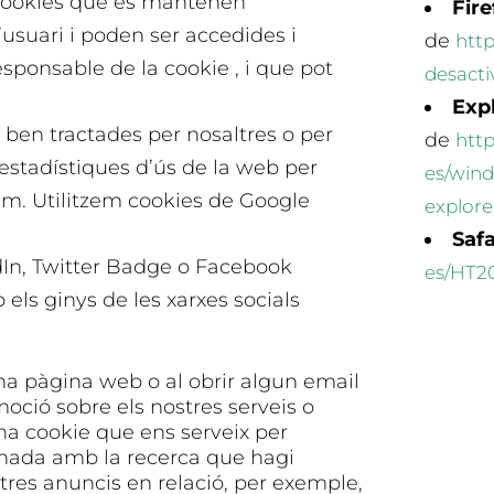
 cookies que es mantenen
Fire
suari i poden ser accedides i
de
http
esponsable de la cookie , i que pot
desacti
Exp
 ben tractades per nosaltres o per
de
http
estadístiques d’ús de la web per
es/win
rim. Utilitzem cookies de Google
explore
Safa
dIn, Twitter Badge o Facebook
es/HT2
els ginys de les xarxes socials
una pàgina web o al obrir algun email
oció sobre els nostres serveis o
una cookie que ens serveix per
ionada amb la recerca que hagi
stres anuncis en relació, per exemple,