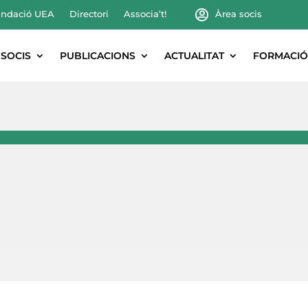
ndació UEA
Directori
Associa’t!
Àrea socis
SOCIS
PUBLICACIONS
ACTUALITAT
FORMACIÓ