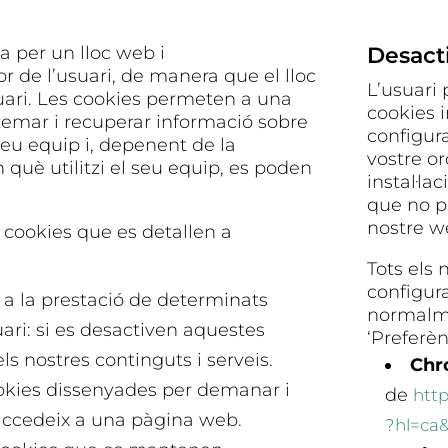
a per un lloc web i
Desact
de l’usuari, de manera que el lloc
L’usuari 
suari. Les cookies permeten a una
cookies i
emar i recuperar informació sobre
configur
seu equip i, depenent de la
vostre o
 què utilitzi el seu equip, es poden
instal·la
que no p
nostre w
s cookies que es detallen a
Tots els
configur
 a la prestació de determinats
normalme
uari: si es desactiven aquestes
‘Preferè
s nostres continguts i serveis.
Chr
ookies dissenyades per demanar i
de
htt
ccedeix a una pàgina web.
?hl=ca