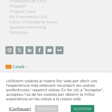
Professions de futur
Prepara’t
Prepara’t Jove
Nit Empresarial UEA
Forum Empresarial Anoia
Igualada Mentoring
Visitanoia
Català
▼
Unió Empresarial de l’Anoia (UEA)
Utilitzem cookies al nostre lloc web per oferir-vos
Ctra. de Manresa, 131, 08700 – Igualada
(Barcelona)
l’experiència més rellevant recordant les vostres
Tel 93 805 22 92
preferències i repetint visites. En fer clic a "Acceptar",
accepteu l'ús de les cookies per obtenir la millor
experiència en les visites a la nostra web.
Contactar
·
Avís legal
·
Política de privacitat
·
Política
de cookies
[Configurar]
[Configurar]
REBUTJAR
ACCEPTAR