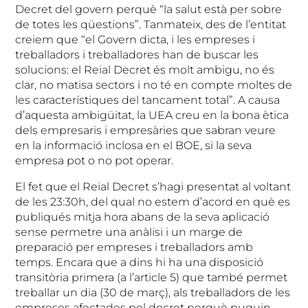
Decret del govern perquè “la salut està per sobre
de totes les qüestions”. Tanmateix, des de l’entitat
creiem que “el Govern dicta, i les empreses i
treballadors i treballadores han de buscar les
solucions: el Reial Decret és molt ambigu, no és
clar, no matisa sectors i no té en compte moltes de
les característiques del tancament total”. A causa
d’aquesta ambigüitat, la UEA creu en la bona ètica
dels empresaris i empresàries que sabran veure
en la informació inclosa en el BOE, si la seva
empresa pot o no pot operar.
El fet que el Reial Decret s’hagi presentat al voltant
de les 23:30h, del qual no estem d’acord en què es
publiqués mitja hora abans de la seva aplicació
sense permetre una anàlisi i un marge de
preparació per empreses i treballadors amb
temps. Encara que a dins hi ha una disposició
transitòria primera (a l’article 5) que també permet
treballar un dia (30 de març), als treballadors de les
empreses afectades pel decret perquè puguin