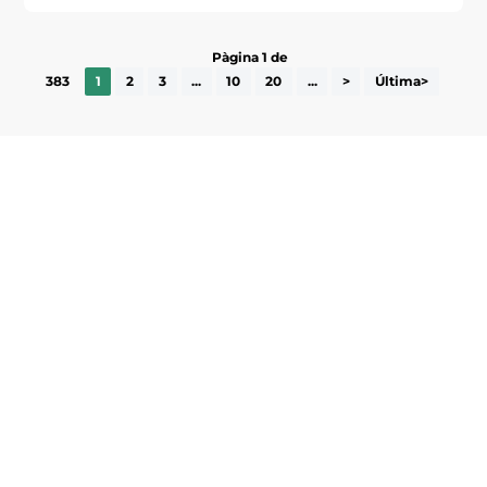
Pàgina 1 de
383
1
2
3
...
10
20
...
>
Última>
Subscriu-te a la UEA Magazine, publicació
electrònica periòdica amb informació sobre
l’actualitat empresarial de la comarca.
He llegit i accepto la poítica de privacitat
ENVIAR