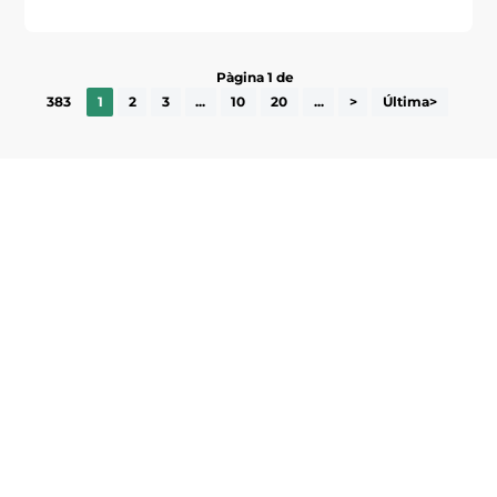
Pàgina 1 de
383
1
2
3
...
10
20
...
>
Última>
Subscriu-te a la UEA Magazine, publicació
electrònica periòdica amb informació sobre
l’actualitat empresarial de la comarca.
He llegit i accepto la poítica de privacitat
ENVIAR