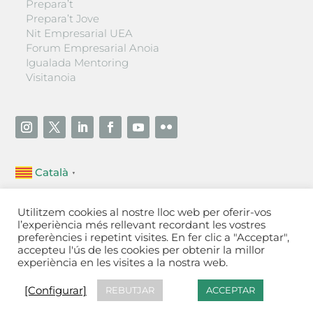
Prepara’t
Prepara’t Jove
Nit Empresarial UEA
Forum Empresarial Anoia
Igualada Mentoring
Visitanoia
Català
▼
Unió Empresarial de l’Anoia (UEA)
Utilitzem cookies al nostre lloc web per oferir-vos
Ctra. de Manresa, 131, 08700 – Igualada
(Barcelona)
l’experiència més rellevant recordant les vostres
Tel 93 805 22 92
preferències i repetint visites. En fer clic a "Acceptar",
accepteu l'ús de les cookies per obtenir la millor
experiència en les visites a la nostra web.
Contactar
·
Avís legal
·
Política de privacitat
·
Política
de cookies
[Configurar]
[Configurar]
REBUTJAR
ACCEPTAR
Fet a Igualada per Aladetres