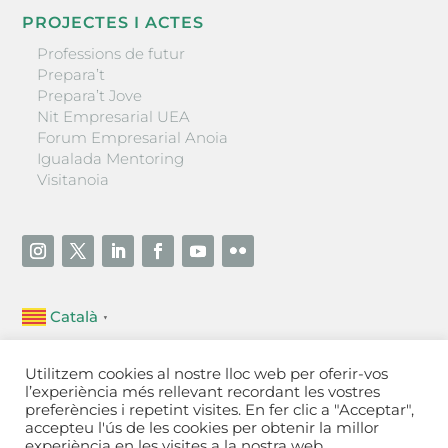
PROJECTES I ACTES
Professions de futur
Prepara’t
Prepara’t Jove
Nit Empresarial UEA
Forum Empresarial Anoia
Igualada Mentoring
Visitanoia
Català
▼
Unió Empresarial de l’Anoia (UEA)
Utilitzem cookies al nostre lloc web per oferir-vos
Ctra. de Manresa, 131, 08700 – Igualada
(Barcelona)
l’experiència més rellevant recordant les vostres
Tel 93 805 22 92
preferències i repetint visites. En fer clic a "Acceptar",
accepteu l'ús de les cookies per obtenir la millor
experiència en les visites a la nostra web.