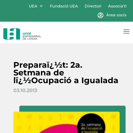
UEA
Fundació UEA
Directori
Associa’t!
Àrea socis
Preparaï¿½t: 2a.
Setmana de
lï¿½Ocupació a Igualada
03.10.2013