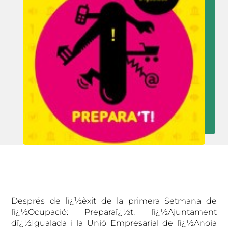
Després de lï¿½èxit de la primera Setmana de
lï¿½Ocupació: Preparaï¿½t, lï¿½Ajuntament
dï¿½Igualada i la Unió Empresarial de lï¿½Anoia