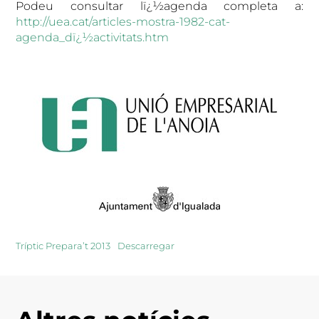
Podeu consultar lï¿½agenda completa a:
http://uea.cat/articles-mostra-1982-cat-
agenda_dï¿½activitats.htm
Tríptic Prepara’t 2013
Descarregar