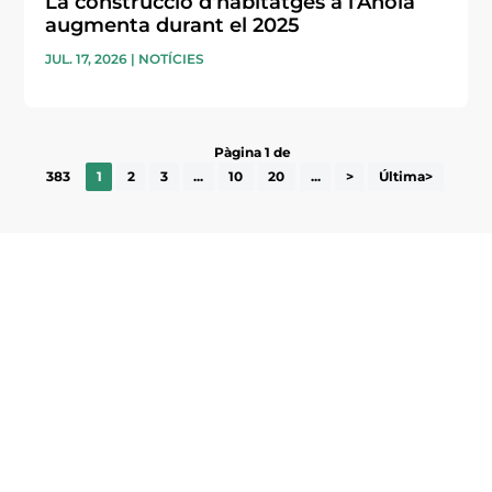
La construcció d’habitatges a l’Anoia
augmenta durant el 2025
JUL. 17, 2026
|
NOTÍCIES
Pàgina 1 de
383
1
2
3
...
10
20
...
>
Última>
Subscriu-te a la UEA Magazine, publicació
electrònica periòdica amb informació sobre
l’actualitat empresarial de la comarca.
He llegit i accepto la poítica de privacitat