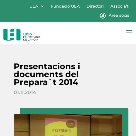
UEA
Fundació UEA
Directori
Associa’t!
Àrea socis
Presentacions i
documents del
Prepara`t 2014
01.11.2014