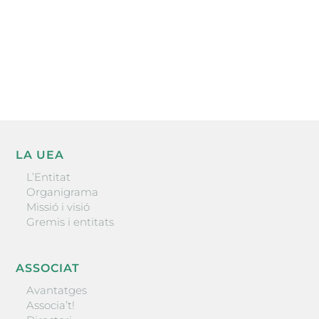
He llegit i accepto la poítica de privacitat
ENVIAR
LA UEA
L’Entitat
Organigrama
Missió i visió
Gremis i entitats
ASSOCIAT
Avantatges
Associa’t!