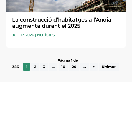
La construcció d’habitatges a l’Anoia
augmenta durant el 2025
JUL. 17, 2026
|
NOTÍCIES
Pàgina 1 de
383
1
2
3
...
10
20
...
>
Última>
Subscriu-te a la UEA Magazine, publicació
electrònica periòdica amb informació sobre
l’actualitat empresarial de la comarca.