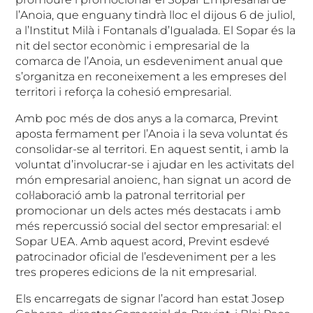
l’Anoia, que enguany tindrà lloc el dijous 6 de juliol,
a l’Institut Milà i Fontanals d’Igualada. El Sopar és la
nit del sector econòmic i empresarial de la
comarca de l’Anoia, un esdeveniment anual que
s’organitza en reconeixement a les empreses del
territori i reforça la cohesió empresarial.
Amb poc més de dos anys a la comarca, Prevint
aposta fermament per l’Anoia i la seva voluntat és
consolidar-se al territori. En aquest sentit, i amb la
voluntat d’involucrar-se i ajudar en les activitats del
món empresarial anoienc, han signat un acord de
col·laboració amb la patronal territorial per
promocionar un dels actes més destacats i amb
més repercussió social del sector empresarial: el
Sopar UEA. Amb aquest acord, Prevint esdevé
patrocinador oficial de l’esdeveniment per a les
tres properes edicions de la nit empresarial.
Els encarregats de signar l’acord han estat Josep