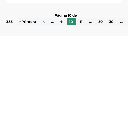
Pàgina 10 de
383
<Primera
<
...
9
10
11
...
20
30
...
Subscriu-te a la UEA Magazine, publicació
electrònica periòdica amb informació sobre
l’actualitat empresarial de la comarca.
He llegit i accepto la poítica de privacitat
ENVIAR