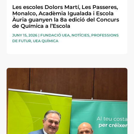
Les escoles Dolors Martí, Les Passeres,
Monalco, Acadèmia Igualada i Escola
Àuria guanyen la 8a edició del Concurs
de Química a l’Escola
JUNY 15, 2026
|
FUNDACIÓ UEA
,
NOTÍCIES
,
PROFESSIONS
DE FUTUR
,
UEA QUÍMICA