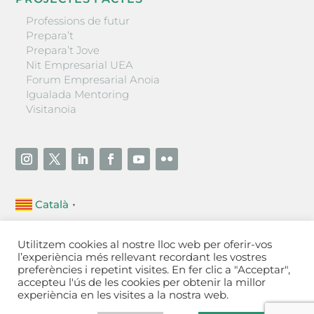
Professions de futur
Prepara’t
Prepara’t Jove
Nit Empresarial UEA
Forum Empresarial Anoia
Igualada Mentoring
Visitanoia
Català
▼
Unió Empresarial de l’Anoia (UEA)
Utilitzem cookies al nostre lloc web per oferir-vos
Ctra. de Manresa, 131, 08700 – Igualada
(Barcelona)
l’experiència més rellevant recordant les vostres
Tel 93 805 22 92
preferències i repetint visites. En fer clic a "Acceptar",
accepteu l'ús de les cookies per obtenir la millor
experiència en les visites a la nostra web.
Contactar
·
Avís legal
·
Política de privacitat
·
Política