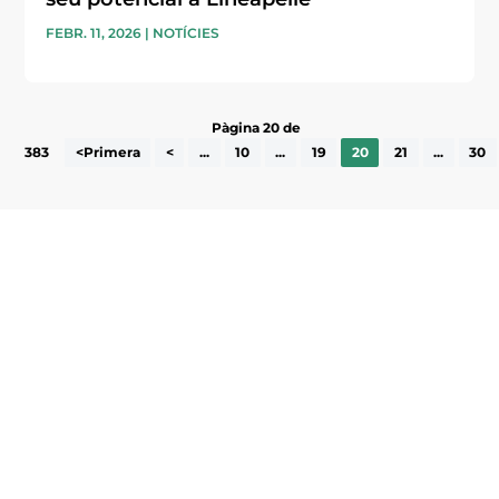
FEBR. 11, 2026
|
NOTÍCIES
Pàgina 20 de
383
<Primera
<
...
10
...
19
20
21
...
30
Subscriu-te a la UEA Magazine, publicació
electrònica periòdica amb informació sobre
l’actualitat empresarial de la comarca.
He llegit i accepto la poítica de privacitat
ENVIAR