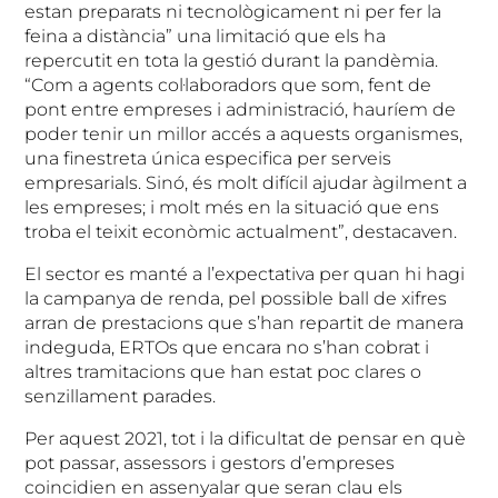
estan preparats ni tecnològicament ni per fer la
feina a distància” una limitació que els ha
repercutit en tota la gestió durant la pandèmia.
“Com a agents col·laboradors que som, fent de
pont entre empreses i administració, hauríem de
poder tenir un millor accés a aquests organismes,
una finestreta única especifica per serveis
empresarials. Sinó, és molt difícil ajudar àgilment a
les empreses; i molt més en la situació que ens
troba el teixit econòmic actualment”, destacaven.
El sector es manté a l’expectativa per quan hi hagi
la campanya de renda, pel possible ball de xifres
arran de prestacions que s’han repartit de manera
indeguda, ERTOs que encara no s’han cobrat i
altres tramitacions que han estat poc clares o
senzillament parades.
Per aquest 2021, tot i la dificultat de pensar en què
pot passar, assessors i gestors d’empreses
coincidien en assenyalar que seran clau els