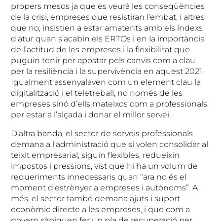
propers mesos ja que es veurà les conseqüències
de la crisi, empreses que resistiran l’embat, i altres
que no; insistien a estar amatents amb els índexs
d’atur quan s’acabin els ERTOs i en la importància
de l’actitud de les empreses i la flexibilitat que
puguin tenir per apostar pels canvis com a clau
per la resiliència i la supervivència en aquest 2021.
Igualment assenyalaven com un element clau la
digitalització i el teletreball, no només de les
empreses sinó d’ells mateixos com a professionals,
per estar a l’alçada i donar el millor servei.
D’altra banda, el sector de serveis professionals
demana a l’administració que si volen consolidar al
teixit empresarial, siguin flexibles, redueixin
impostos i pressions, vist que hi ha un volum de
requeriments innecessaris quan “ara no és el
moment d’estrènyer a empreses i autònoms”. A
més, el sector també demana ajuts i suport
econòmic directe a les empreses, i que com a
govern sàpiguen fer un pla de recuperació per