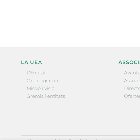
electrònica periòdica amb i
l’actualitat empresarial de 
LA UEA
ASSOCI
L’Entitat
Avanta
Organigrama
Associa
Missió i visió
Directo
Gremis i entitats
Oferte