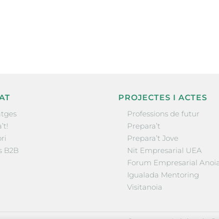
nformació sobre
la comarca.
He llegit 
AT
PROJECTES I ACTES
tges
Professions de futur
’t!
Prepara’t
ri
Prepara’t Jove
s B2B
Nit Empresarial UEA
Forum Empresarial Anoi
Igualada Mentoring
Visitanoia