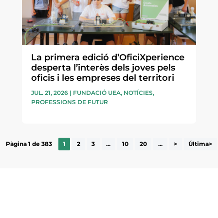
La primera edició d’OficiXperience
desperta l’interès dels joves pels
oficis i les empreses del territori
JUL. 21, 2026
|
FUNDACIÓ UEA
,
NOTÍCIES
,
PROFESSIONS DE FUTUR
Pàgina 1 de 383
1
2
3
...
10
20
...
>
Última>
ne, publicació