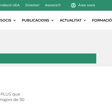
ndació UEA
Directori
Associa’t!
Àrea socis
SOCIS
PUBLICACIONS
ACTUALITAT
FORMACIÓ
0 PLUS que
 majors de 30