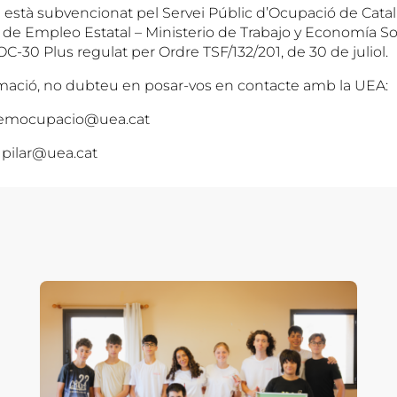
 està subvencionat pel Servei Públic d’Ocupació de Catal
o de Empleo Estatal – Ministerio de Trabajo y Economía So
-30 Plus regulat per Ordre TSF/132/201, de 30 de juliol.
mació, no dubteu en posar-vos en contacte amb la UEA:
– femocupacio@uea.cat
 pilar@uea.cat