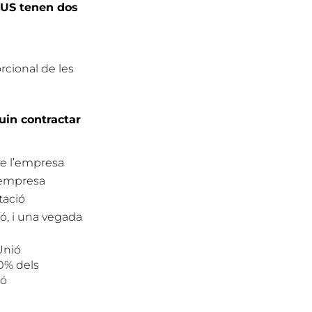
LUS tenen dos
l
rcional de les
uin contractar
de l’empresa
l’empresa
tació
ó, i una vegada
Unió
40% dels
ió