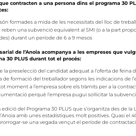
que contracten a una persona dins el programa 30 P
tes:
són formades a mida de les necessitats del lloc de trebal
reben una subvenció equivalent al SMI (o a la part propo
ades) durant un període de 6 a 9 mesos
arial de l’Anoia acompanya a les empreses que vulg
ma 30 PLUS durant tot el procés:
 la preselecció del candidat adequat a l’oferta de feina 
la de formació del treballador segons les indicacions de 
tot moment a l’empresa sobre els tràmits per a la contrac
cumentació perquè l’empresa pugui sol·licitar la subvenci
a edició del Programa 30 PLUS que s’organitza des de la 
l’Anoia amb unes estadístiques molt positives. Quasi el 
prorrogar-se una vegada vençut el període de contractac