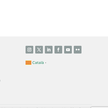
i accepto la poítica de privacitat
ENVIAR
Català
▼
a