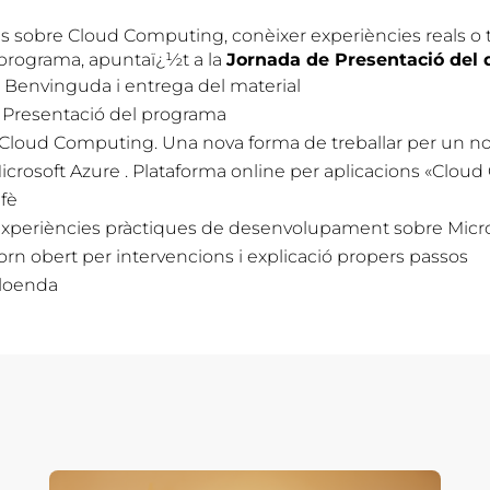
és sobre Cloud Computing, conèixer experiències reals o 
l programa, apuntaï¿½t a la
Jornada de Presentació del d
5
Benvinguda i entrega del material
0
Presentació del programa
Cloud Computing. Una nova forma de treballar per un n
icrosoft Azure . Plataforma online per aplicacions «Clou
fè
xperiències pràctiques de desenvolupament sobre Micro
orn obert per intervencions i explicació propers passos
loenda