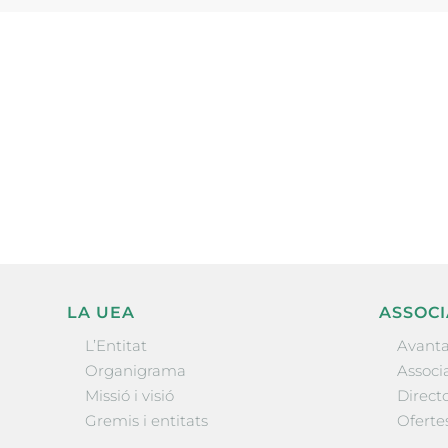
Subscriu-te a la UEA Magazi
electrònica periòdica amb i
l’actualitat empresarial de 
LA UEA
ASSOCI
L’Entitat
Avanta
Organigrama
Associa
Missió i visió
Directo
Gremis i entitats
Oferte