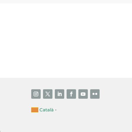
i accepto la poítica de privacitat
ENVIAR
Català
▼
a