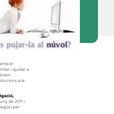
 amb el
entar i ajudar a
reixen
olucions a la
lgació,
uny de 2011 i
negoci pel