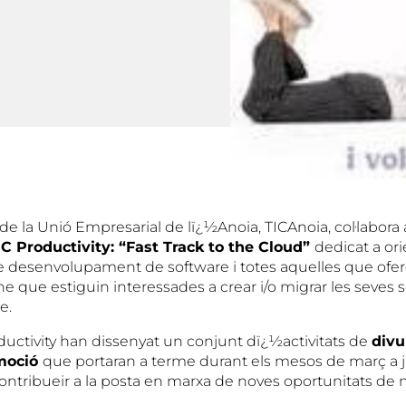
de la Unió Empresarial de lï¿½Anoia, TICAnoia, col·labora
C Productivity: “Fast Track to the Cloud”
dedicat a ori
 desenvolupament de software i totes aquelles que ofe
ne que estiguin interessades a crear i/o migrar les seves s
e.
uctivity han dissenyat un conjunt dï¿½activitats de
divu
omoció
que portaran a terme durant els mesos de març a j
ntribueir a la posta en marxa de noves oportunitats de 