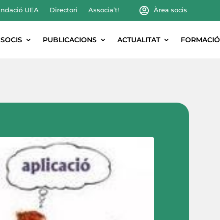
ndació UEA
Directori
Associa’t!
Àrea socis
SOCIS
PUBLICACIONS
ACTUALITAT
FORMACIÓ