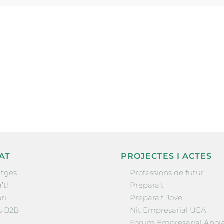
ne, publicació
nformació sobre
la comarca.
He llegit 
AT
PROJECTES I ACTES
tges
Professions de futur
’t!
Prepara’t
ri
Prepara’t Jove
s B2B
Nit Empresarial UEA
Forum Empresarial Anoi