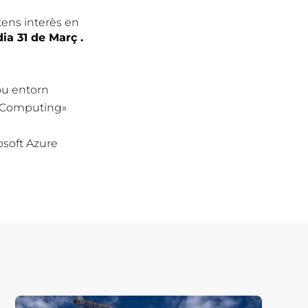
tens interès en
ia 31 de Març .
ou entorn
d Computing»
soft Azure