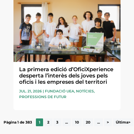
La primera edició d’OficiXperience
desperta l’interès dels joves pels
oficis i les empreses del territori
JUL. 21, 2026
|
FUNDACIÓ UEA
,
NOTÍCIES
,
PROFESSIONS DE FUTUR
Pàgina 1 de 383
1
2
3
...
10
20
...
>
Última>