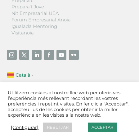
Prepara’t
Prepara’t Jove
Nit Empresarial UEA
Forum Empresarial Anoia
Igualada Mentoring
Visitanoia
Català
▼
Unió Empresarial de l’Anoia (UEA)
Utilitzem cookies al nostre lloc web per oferir-vos
Ctra. de Manresa, 131, 08700 – Igualada
(Barcelona)
l’experiència més rellevant recordant les vostres
Tel 93 805 22 92
preferències i repetint visites. En fer clic a "Acceptar",
accepteu l'ús de les cookies per obtenir la millor
experiència en les visites a la nostra web.
Contactar
·
Avís legal
·
Política de privacitat
·
Política
de cookies
[Configurar]
[Configurar]
REBUTJAR
ACCEPTAR
Fet a Igualada per Aladetres