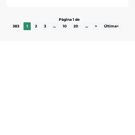
Pàgina 1 de
383
1
2
3
...
10
20
...
>
Última>
Subscriu-te a la UEA Magazine, publicació
electrònica periòdica amb informació sobre
l’actualitat empresarial de la comarca.
He llegit i accepto la poítica de privacitat
ENVIAR