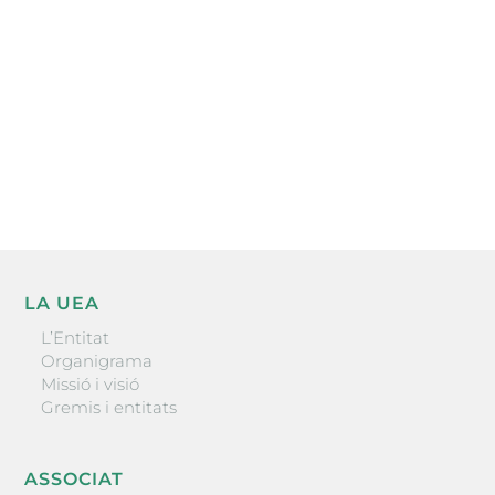
He llegit i accepto la poítica de privacitat
ENVIAR
LA UEA
L’Entitat
Organigrama
Missió i visió
Gremis i entitats
ASSOCIAT