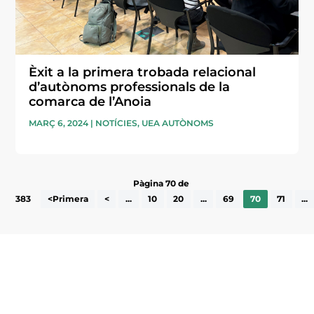
Èxit a la primera trobada relacional
d’autònoms professionals de la
comarca de l’Anoia
MARÇ 6, 2024
|
NOTÍCIES
,
UEA AUTÒNOMS
Pàgina 70 de
383
<Primera
<
...
10
20
...
69
70
71
...
Subscriu-te a la UEA Magazine, publicació
electrònica periòdica amb informació sobre
l’actualitat empresarial de la comarca.