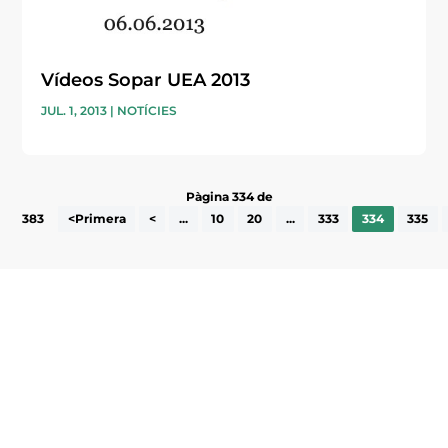
Vídeos Sopar UEA 2013
JUL. 1, 2013
|
NOTÍCIES
Pàgina 334 de
383
<Primera
<
...
10
20
...
333
334
335
Subscriu-te a la UEA Magazine, publicació
electrònica periòdica amb informació sobre
l’actualitat empresarial de la comarca.