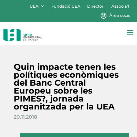
UEA
Fundació UEA
Directori
Associa’t!
Àrea socis
Quin impacte tenen les
polítiques econòmiques
del Banc Central
Europeu sobre les
PIMES?, jornada
organitzada per la UEA
20.11.2018