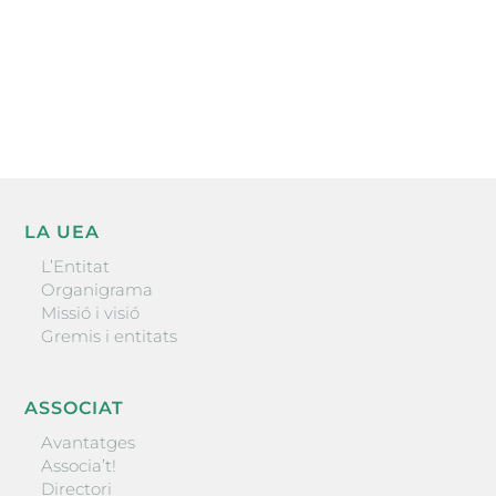
He llegit i accepto la poítica de privacitat
ENVIAR
LA UEA
L’Entitat
Organigrama
Missió i visió
Gremis i entitats
ASSOCIAT
Avantatges
Associa’t!
Directori