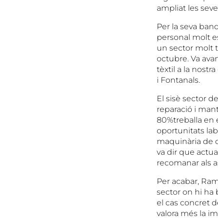
ampliat les sev
Per la seva ban
personal molt es
un sector molt
octubre. Va avan
tèxtil a la nost
i Fontanals.
El sisè sector d
reparació i man
80%treballa en 
oportunitats lab
maquinària de d
va dir que actua
recomanar als as
Per acabar, Ramo
sector on hi ha
el cas concret 
valora més la im