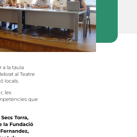
 a la taula
lebrat al Teatre
 locals.
, les
ompetències que
 Secs Torra,
e la Fundació
 Fernandez,