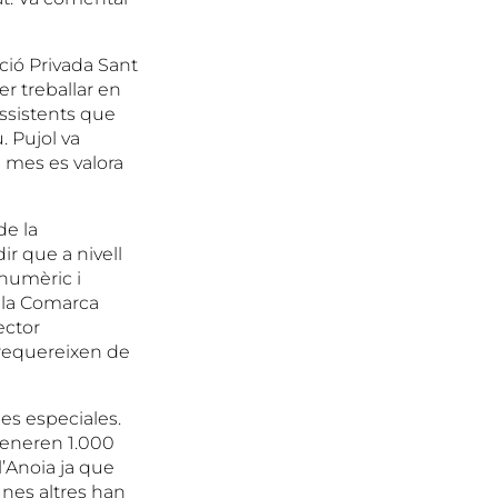
ació Privada Sant
er treballar en
assistents que
. Pujol va
e mes es valora
de la
r que a nivell
 numèric i
a la Comarca
ector
 requereixen de
es especiales.
generen 1.000
l’Anoia ja que
unes altres han