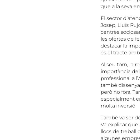
que a la seva em
El sector d’aten
Josep, Lluís Puj
centres sociosan
les ofertes de f
destacar la impo
és el tracte amb
Al seu torn, la 
importància del
professional a l
també dissenyad
però no fora. T
especialment en
molta inversió
També va ser de
Va explicar que
llocs de treball
algunes emprese