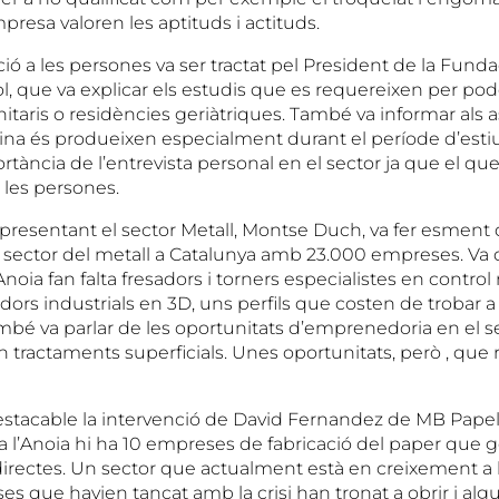
presa valoren les aptituds i actituds.
ció a les persones va ser tractat pel President de la Fund
ol, que va explicar els estudis que es requereixen per pod
itaris o residències geriàtriques. També va informar als 
eina és produeixen especialment durant el període d’estiu
rtància de l’entrevista personal en el sector ja que el qu
 les persones.
representant el sector Metall, Montse Duch, va fer esment 
 sector del metall a Catalunya amb 23.000 empreses. Va di
’Anoia fan falta fresadors i torners especialistes en control
ors industrials en 3D, uns perfils que costen de trobar 
ambé va parlar de les oportunitats d’emprenedoria en el s
 tractaments superficials. Unes oportunitats, però , que
stacable la intervenció de David Fernandez de MB Papel
 a l’Anoia hi ha 10 empreses de fabricació del paper que 
 directes. Un sector que actualment està en creixement a 
s que havien tancat amb la crisi han tronat a obrir i alg