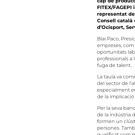
cap de producc
FITEX/FAGEPI i
representat de
Consell català 
d’Ocisport, Ser
Blai Paco, Presid
empreses, com l
oportunitats lab
professionals a
fuga de talent..
La taula va com
del sector de l
especialment en
de la implicació
Per la seva ban
de la indústria 
formen un clúst
persones. També
qualificat com 