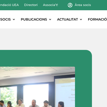
ndació UEA
Directori
Associa’t!
Àrea socis
SOCIS
PUBLICACIONS
ACTUALITAT
FORMACIÓ