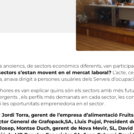
 anoiencs, de sectors econòmics diferents, van participar
ectors s’estan movent en el mercat laboral?
L’acte, ce
 anava dirigit a persones usuàries dels Serveis d’ocupació
 hores es van explicar quins són els sectors amb més futur
gents , els perfils més demanats en cada sector, les c
i les oportunitats emprenedoria en el sector .
r
Jordi Torra, gerent de l’empresa d’alimentació Fruits
ctor General de Grafopack,SA, Lluis Pujol, President d
 Josep, Montse Duch, gerent de Nova Mevir, SL, David