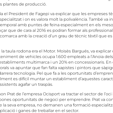
es plantes de producció.
da el President de Fagepi va explicar que les empreses tè
pecialitzat i on es valora molt la polivalència. També va 
 temporal amb puntes de feina especialment en els meso
çar que de cara al 2016 es podran formar als professional
ra comarca amb la creació d’un grau de tècnic tèxtil que es r
e la taula rodona era el Motor. Moisès Bargués, va explicar
teniment de vehicles ocupa 1.600 empleats a l’Anoia del
establiments multimarca i un 20% en concessionaris. En 
orals va apuntar que fan falta xapistes i pintors que sàpigu
arrera tecnologia. Pel que fa a les oportunitats d’empre
lment es difícil muntar un establiment d’aquestes caracte
sistents agafar un traspàs.
n Prat de l’empresa Ocisport va tractar el sector de l’oci 
 bones oportunitats de negoci per emprendre. Prat va c
de la seva empresa, no demanen una formació especialitz
plicació i ganes de treballar en el sector.