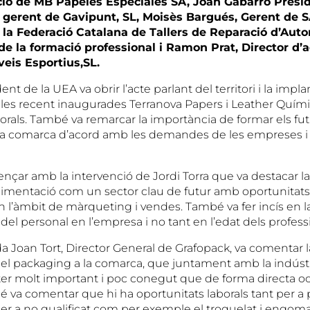
ió de MB Papeles Especiales SA, Joan Gabarró Presi
 gerent de Gavipunt, SL, Moisès Bargués, Gerent de SA
 la Federació Catalana de Tallers de Reparació d’Auto
de la formació professional i Ramon Prat, Director d’a
veis Esportius,SL.
ent de la UEA va obrir l’acte parlant del territori i la imp
es recent inaugurades Terranova Papers i Leather Quími
orals. També va remarcar la importància de formar els fu
 la comarca d’acord amb les demandes de les empreses i ai
ençar amb la intervenció de Jordi Torra que va destacar l
‘alimentació com un sector clau de futur amb oportunitats
 l’àmbit de màrqueting i vendes. També va fer incís en l
 del personal en l’empresa i no tant en l’edat dels profess
da Joan Tort, Director General de Grafopack, va comentar 
del packaging a la comarca, que juntament amb la indústri
er molt important i poc conegut que de forma directa o
 va comentar que hi ha oportunitats laborals tant per a 
per a no qualificat com per exemple el troquelat i engom