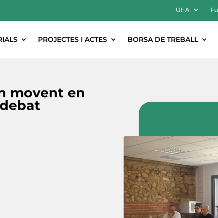
UEA
Fu
RIALS
PROJECTES I ACTES
BORSA DE TREBALL
an movent en
 debat