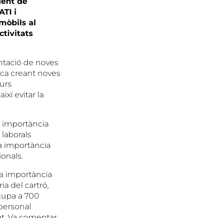
dent de
TI i
mòbils al
ctivitats
lantació de noves
ca creant noves
turs
xí evitar la
a importància
 laborals
a importància
ionals.
la importància
a del cartró,
cupa a 700
personal
at. Va comentar