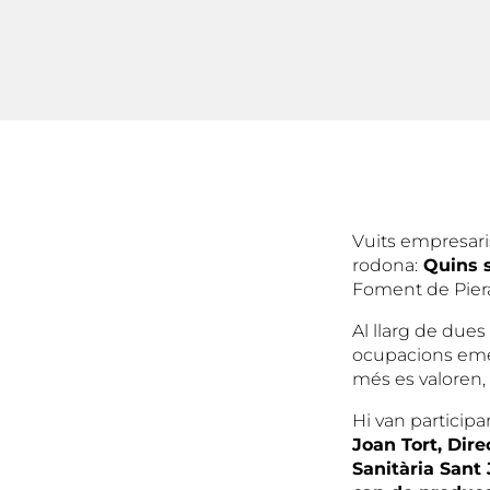
Vuits empresaris
rodona:
Quins s
Foment de Piera,
Al llarg de dues
ocupacions emer
més es valoren, 
Hi van participa
Joan Tort, Dire
Sanitària Sant