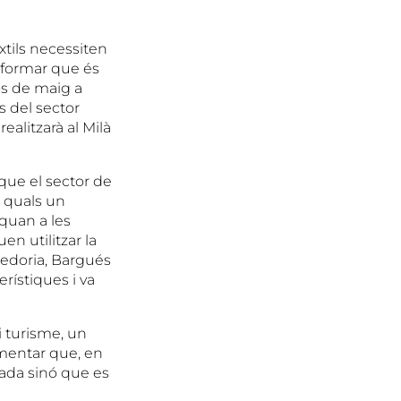
xtils necessiten
informar que és
s de maig a
s del sector
ealitzarà al Milà
 que el sector de
s quals un
quan a les
en utilitzar la
nedoria, Bargués
rístiques i va
i turisme, un
omentar que, en
ada sinó que es