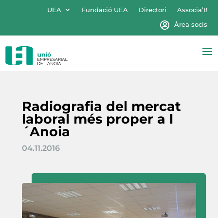
UEA
Fundació UEA
Directori
Associa’t!
Àrea socis
Radiografia del mercat
laboral més proper a l
´Anoia
04.11.2016