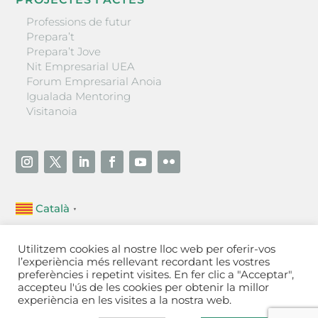
Professions de futur
Prepara’t
Prepara’t Jove
Nit Empresarial UEA
Forum Empresarial Anoia
Igualada Mentoring
Visitanoia
Català
▼
Unió Empresarial de l’Anoia (UEA)
Utilitzem cookies al nostre lloc web per oferir-vos
Ctra. de Manresa, 131, 08700 – Igualada
(Barcelona)
l’experiència més rellevant recordant les vostres
Tel 93 805 22 92
preferències i repetint visites. En fer clic a "Acceptar",
accepteu l'ús de les cookies per obtenir la millor
experiència en les visites a la nostra web.
Contactar
·
Avís legal
·
Política de privacitat
·
Política