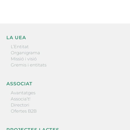
LA UEA
L’Entitat
Organigrama
Missió i visió
Gremis i entitats
ASSOCIAT
Avantatges
Associa’t!
Directori
Ofertes B2B
PROJECTES I ACTES