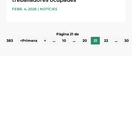
FEBR. 4, 2026
|
NOTÍCIES
Pàgina 21 de
383
<Primera
<
...
10
...
20
21
22
...
30
Subscriu-te a la UEA Magazine, publicació
electrònica periòdica amb informació sobre
l’actualitat empresarial de la comarca.
He llegit i accepto la poítica de privacitat
ENVIAR