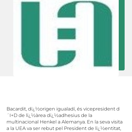
Bacardit, dï¿½origen igualadí, és vicepresident d
´I+D de lï¿½àrea dï¿½adhesius de la
multinacional Henkel a Alemanya. En la seva visita
a la UEA va ser rebut pel President de lï¿½entitat,