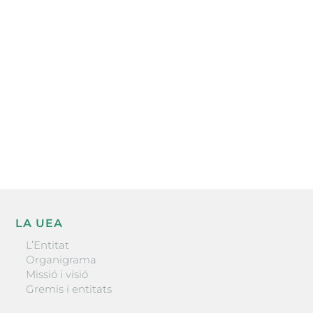
Subscriu-te a la UEA Magazine, publicació
electrònica periòdica amb informació sobre
l’actualitat empresarial de la comarca.
He llegit i accepto la poítica de privacitat
ENVIAR
LA UEA
L’Entitat
Organigrama
Missió i visió
Gremis i entitats