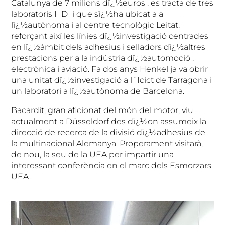
Catalunya de 7 milions dï¿½euros , es tracta de tres
laboratoris I+D+i que sï¿½ha ubicat a a
lï¿½autònoma i al centre tecnològic Leitat,
reforçant així les línies dï¿½investigació centrades
en lï¿½àmbit dels adhesius i selladors dï¿½altres
prestacions per a la indústria dï¿½automoció ,
electrònica i aviació. Fa dos anys Henkel ja va obrir
una unitat dï¿½investigació a l´Icict de Tarragona i
un laboratori a lï¿½autònoma de Barcelona.
Bacardit, gran aficionat del món del motor,
viu
actualment a Düsseldorf des dï¿½on assumeix la
direcció de recerca de la divisió dï¿½adhesius de
la multinacional Alemanya. Properament visitarà,
de nou, la seu de la UEA per impartir una
interessant conferència en el marc dels Esmorzars
UEA.