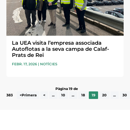
La UEA visita l’empresa associada
Autoflotas a la seva campa de Calaf-
Prats de Rei
FEBR. 17, 2026
|
NOTÍCIES
Pàgina 19 de
383
<Primera
<
...
10
...
18
19
20
...
30