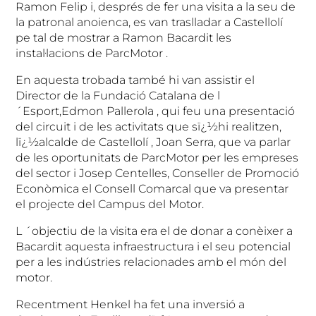
Ramon Felip i, després de fer una visita a la seu de
la patronal anoienca, es van traslladar a Castellolí
pe tal de mostrar a Ramon Bacardit les
instal·lacions de ParcMotor .
En aquesta trobada també hi van assistir el
Director de la Fundació Catalana de l
´Esport,Edmon Pallerola , qui feu una presentació
del circuit i de les activitats que sï¿½hi realitzen,
lï¿½alcalde de Castellolí , Joan Serra, que va parlar
de les oportunitats de ParcMotor per les empreses
del sector i Josep Centelles, Conseller de Promoció
Econòmica el Consell Comarcal que va presentar
el projecte del Campus del Motor.
L ´objectiu de la visita era el de donar a conèixer a
Bacardit aquesta infraestructura i el seu potencial
per a les indústries relacionades amb el món del
motor.
Recentment Henkel ha fet una inversió a