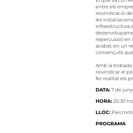
El que va comen
entre els empre
reivindicació de
les instal•lacio
infraestructura
desenvolupamen
repercussió en 
acabat, en un re
convençuts que
Amb la trobada d
reivindicar el po
fer realitat els 
DATA:
7 de juny
HORA:
20:30 ho
LLOC:
Parcmotor 
PROGRAMA