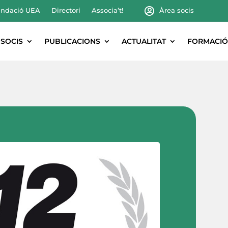
ndació UEA
Directori
Associa’t!
Àrea socis
SOCIS
PUBLICACIONS
ACTUALITAT
FORMACIÓ