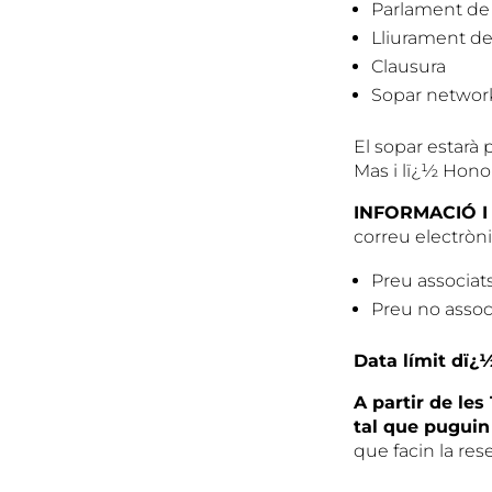
Parlament de
Lliurament d
Clausura
Sopar networ
El sopar estarà 
Mas i lï¿½ Hono
INFORMACIÓ I
correu electròn
Preu associat
Preu no assoc
Data límit dï¿½
A partir de les
tal que puguin 
que facin la res