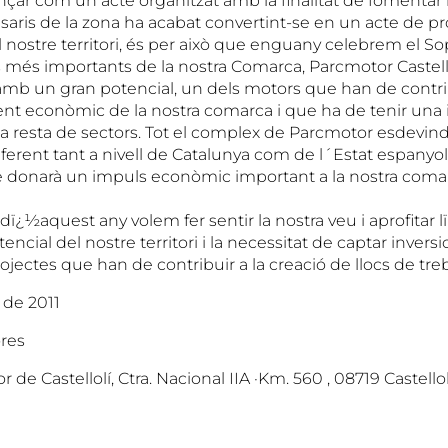
çar com un acte organitzat amb la finalitat de fomentar
saris de la zona ha acabat convertint-se en un acte de p
l nostre territori, és per això que enguany celebrem el S
ns més importants de la nostra Comarca, Parcmotor Castell
 amb un gran potencial, un dels motors que han de contri
t econòmic de la nostra comarca i que ha de tenir una
la resta de sectors. Tot el complex de Parcmotor esdevind
ferent tant a nivell de Catalunya com de l´Estat espanyo
 donarà un impuls econòmic important a la nostra coma
ï¿½aquest any volem fer sentir la nostra veu i aprofitar 
tencial del nostre territori i la necessitat de captar inver
projectes que han de contribuir a la creació de llocs de treb
 de 2011
res
de Castellolí, Ctra. Nacional IIA ·Km. 560 , 08719 Castellol