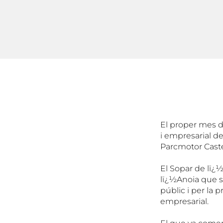
El proper mes d
i empresarial de
Parcmotor Castel
El Sopar de lï¿
lï¿½Anoia que sï
públic i per la
empresarial.