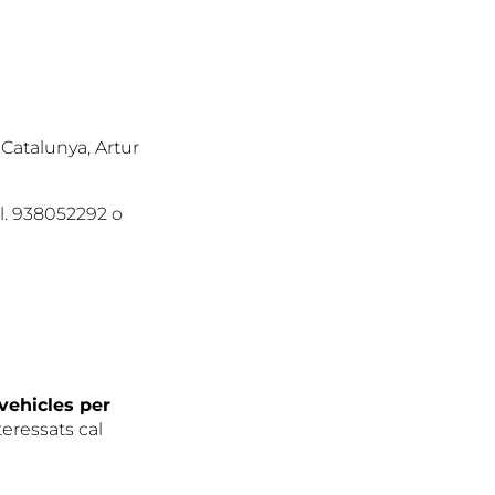
 Catalunya, Artur
el. 938052292 o
 vehicles per
teressats cal