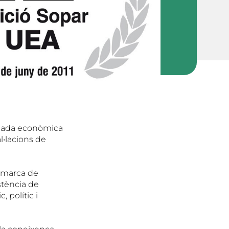
obada econòmica
l•lacions de
comarca de
stència de
 polític i