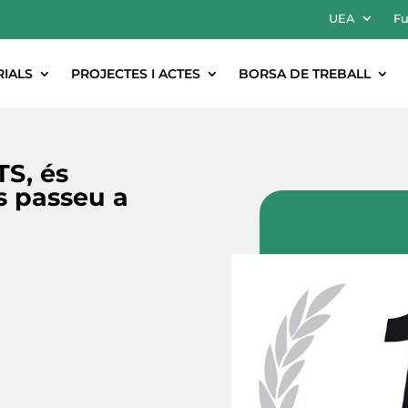
UEA
Fu
RIALS
PROJECTES I ACTES
BORSA DE TREBALL
S, és
s passeu a