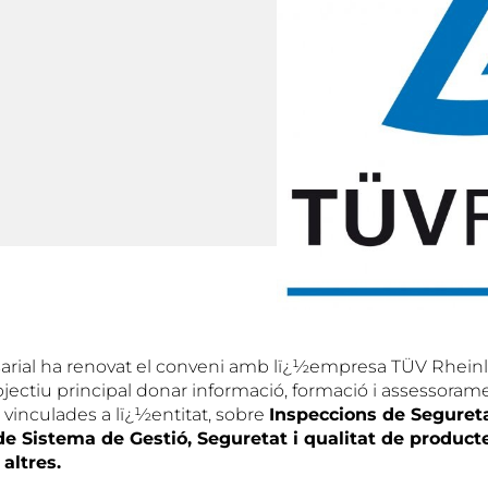
arial ha renovat el conveni amb lï¿½empresa TÜV Rhein
jectiu principal donar informació, formació i assessoram
inculades a lï¿½entitat, sobre
Inspeccions de Segureta
de Sistema de Gestió, Seguretat i qualitat de product
altres.