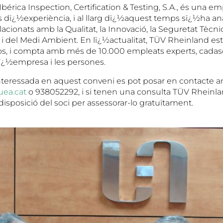
érica Inspection, Certification & Testing, S.A., és una e
 dï¿½experiència, i al llarg dï¿½aquest temps sï¿½ha ana
elacionats amb la Qualitat, la Innovació, la Seguretat Tècnic
 i del Medi Ambient. En lï¿½actualitat, TÜV Rheinland es
s, i compta amb més de 10.000 empleats experts, cadas
 lï¿½empresa i les persones.
teressada en aquest conveni es pot posar en contacte a
ea.cat
o 938052292, i si tenen una consulta TÜV Rheinla
disposició del soci per assessorar-lo gratuïtament.