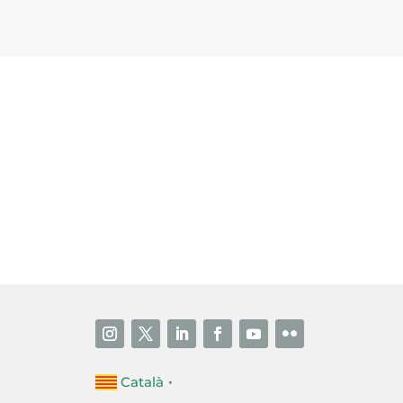
i accepto la poítica de privacitat
ENVIAR
Català
▼