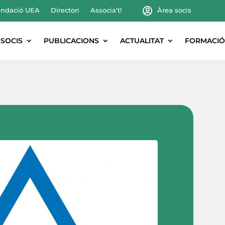
ndació UEA
Directori
Associa’t!
Àrea socis
SOCIS
PUBLICACIONS
ACTUALITAT
FORMACIÓ