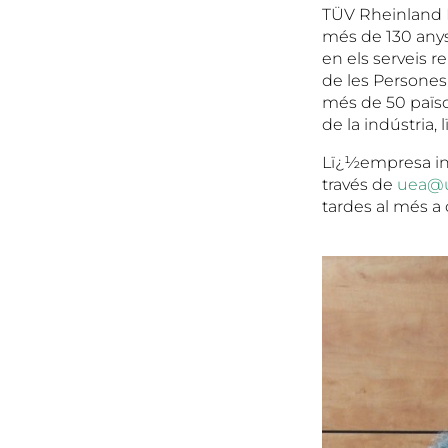
TÜV Rheinland Ib
més de 130 anys
en els serveis r
de les Persones
més de 50 païso
de la indústria,
Lï¿½empresa in
través de
uea@u
tardes al més a 