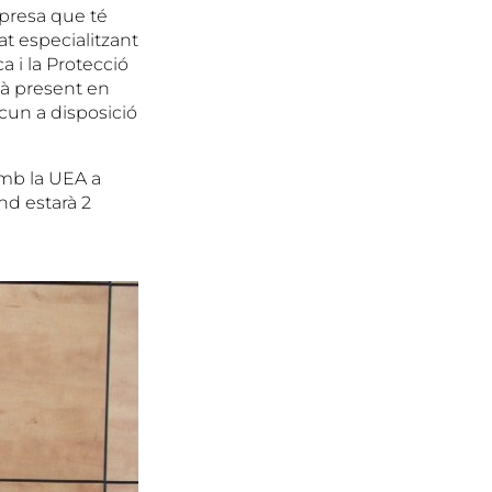
mpresa que té
t especialitzant
a i la Protecció
tà present en
cun a disposició
mb la UEA a
nd estarà 2