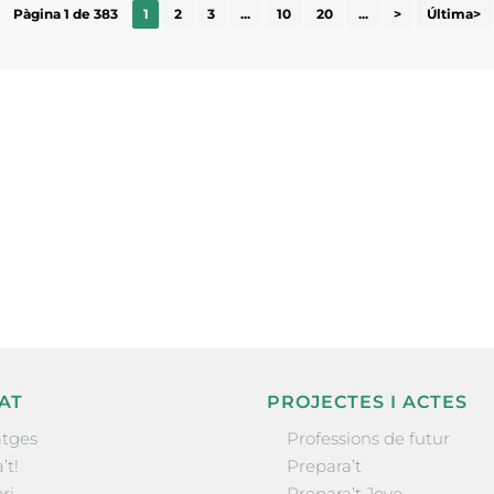
Pàgina 1 de 383
1
2
3
...
10
20
...
>
Última>
ne, publicació
nformació sobre
la comarca.
He llegit 
AT
PROJECTES I ACTES
tges
Professions de futur
’t!
Prepara’t
ri
Prepara’t Jove