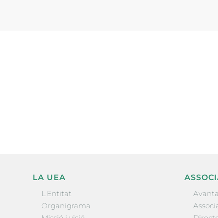
Subscriu-te a la UEA Magazi
electrònica periòdica amb i
l’actualitat empresarial de 
LA UEA
ASSOCI
L’Entitat
Avanta
Organigrama
Associa
Missió i visió
Directo