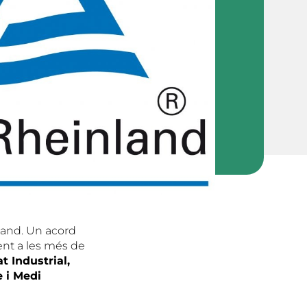
land. Un acord
ent a les més de
t Industrial,
e i Medi