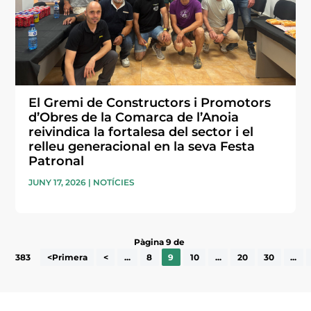
El Gremi de Constructors i Promotors
d’Obres de la Comarca de l’Anoia
reivindica la fortalesa del sector i el
relleu generacional en la seva Festa
Patronal
JUNY 17, 2026
|
NOTÍCIES
Pàgina 9 de
383
<Primera
<
...
8
9
10
...
20
30
...