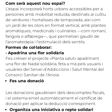
Com serà aquest nou espai?
L’espai incorporarà horts urbans accessibles per a
persones amb mobilitat reduïda, destinats al cultiu
de verdures i hortalisses de temporada, així com
un jardí de les olors en format vertical, amb plantes
aromàtiques, medicinals i culinàries —com romaní,
farigola o alfàbrega—, que permetran gaudir de
l’aromateràpia i l’estimulació dels sentits.
Formes de col·laborar:
· Apadrina una flor solidària
Fes créixer el projecte »Planta salut» apadrinant
una flor de Nadal solidària, feta a mà pels usuaris i
usuàries del Servei d’Addiccions i Salut Mental del
Consorci Sanitari de l’Anoia.
Fes una donació
Les donacions gaudeixen dels descomptes fiscals,
i el sistema emet automàticament el certificat de
donació per aplicar la deducció corresponent.
Organitza una iniciativa o repte solidari