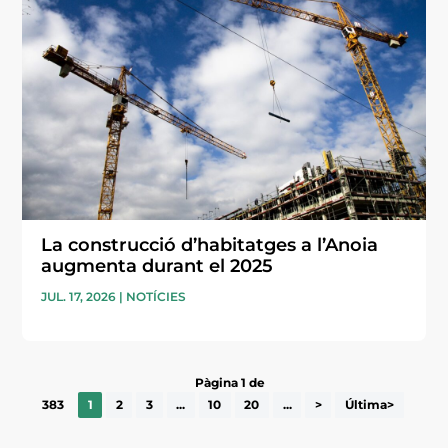
La construcció d’habitatges a l’Anoia
augmenta durant el 2025
JUL. 17, 2026
|
NOTÍCIES
Pàgina 1 de
383
1
2
3
...
10
20
...
>
Última>