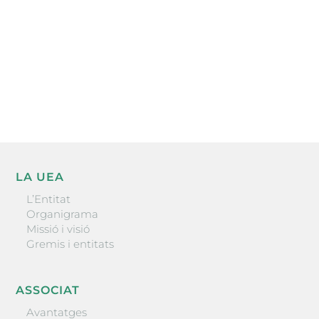
He llegit i accepto la poítica de privacitat
ENVIAR
LA UEA
L’Entitat
Organigrama
Missió i visió
Gremis i entitats
ASSOCIAT
Avantatges