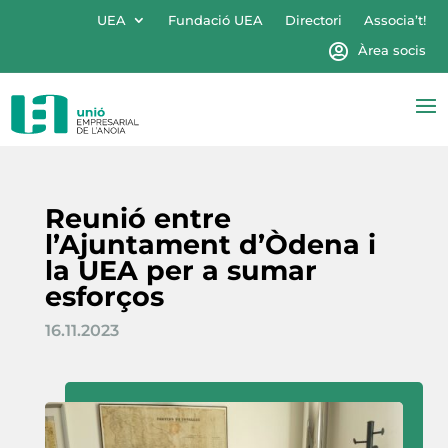
UEA
Fundació UEA
Directori
Associa’t!
Àrea socis
Reunió entre
l’Ajuntament d’Òdena i
la UEA per a sumar
esforços
16.11.2023