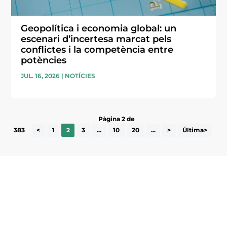
Geopolítica i economia global: un
escenari d’incertesa marcat pels
conflictes i la competència entre
potències
JUL. 16, 2026
|
NOTÍCIES
Pàgina 2 de
383
<
1
2
3
...
10
20
...
>
Última>
Subscriu-te a la UEA Magazine, publicació
electrònica periòdica amb informació sobre
l’actualitat empresarial de la comarca.