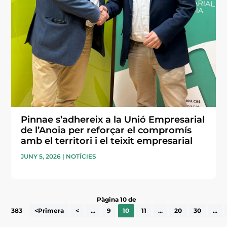
Pinnae s’adhereix a la Unió Empresarial
de l’Anoia per reforçar el compromís
amb el territori i el teixit empresarial
JUNY 5, 2026
|
NOTÍCIES
Pàgina 10 de
383
<Primera
<
...
9
10
11
...
20
30
...