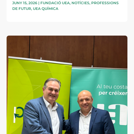
JUNY 15, 2026
|
FUNDACIÓ UEA
,
NOTÍCIES
,
PROFESSIONS
DE FUTUR
,
UEA QUÍMICA