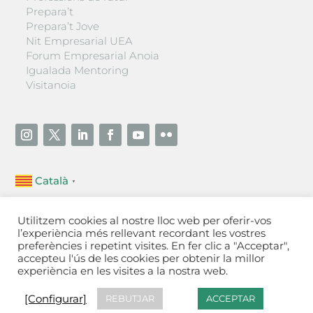
Prepara’t
Prepara’t Jove
Nit Empresarial UEA
Forum Empresarial Anoia
Igualada Mentoring
Visitanoia
Català
▼
Unió Empresarial de l’Anoia (UEA)
Utilitzem cookies al nostre lloc web per oferir-vos
Ctra. de Manresa, 131, 08700 – Igualada
(Barcelona)
l’experiència més rellevant recordant les vostres
Tel 93 805 22 92
preferències i repetint visites. En fer clic a "Acceptar",
accepteu l'ús de les cookies per obtenir la millor
experiència en les visites a la nostra web.
Contactar
·
Avís legal
·
Política de privacitat
·
Política
de cookies
[Configurar]
[Configurar]
REBUTJAR
ACCEPTAR
Fet a Igualada per Aladetres