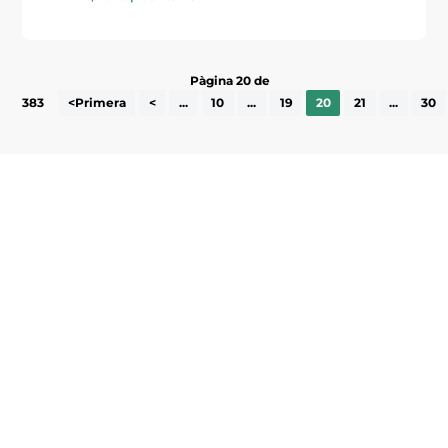
Pàgina 20 de
383
<Primera
<
...
10
...
19
20
21
...
30
Subscriu-te a la UEA Magazine, publicació
electrònica periòdica amb informació sobre
l’actualitat empresarial de la comarca.
He llegit i accepto la poítica de privacitat
ENVIAR