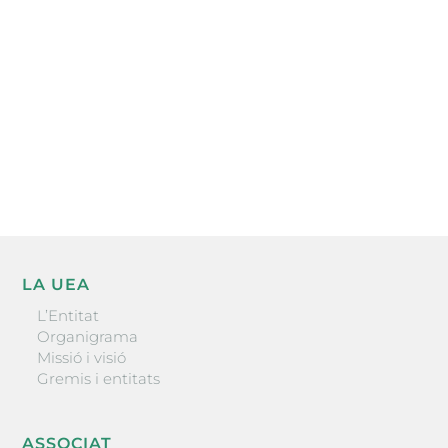
l’actualitat empresarial de la comarca.
He llegit i accepto la poítica de privacitat
ENVIAR
LA UEA
L’Entitat
Organigrama
Missió i visió
Gremis i entitats
ASSOCIAT