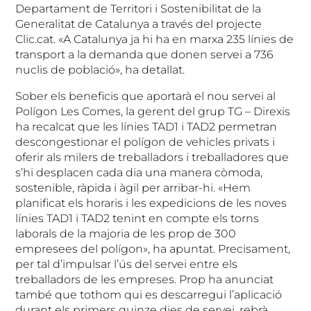
Departament de Territori i Sostenibilitat de la
Generalitat de Catalunya a través del projecte
Clic.cat. «A Catalunya ja hi ha en marxa 235 línies de
transport a la demanda que donen servei a 736
nuclis de població», ha detallat.
Sober els beneficis que aportarà el nou servei al
Polígon Les Comes, la gerent del grup TG – Direxis
ha recalcat que les línies TAD1 i TAD2 permetran
descongestionar el polígon de vehicles privats i
oferir als milers de treballadors i treballadores que
s’hi desplacen cada dia una manera còmoda,
sostenible, ràpida i àgil per arribar-hi. «Hem
planificat els horaris i les expedicions de les noves
línies TAD1 i TAD2 tenint en compte els torns
laborals de la majoria de les prop de 300
empresees del polígon», ha apuntat. Precisament,
per tal d’impulsar l’ús del servei entre els
treballadors de les empreses. Prop ha anunciat
també que tothom qui es descarregui l’aplicació
durant els primers quinze dies de servei, rebrà