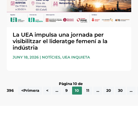
La UEA impulsa una jornada per
visibilitzar el lideratge femení a la
indústria
JUNY 18, 2026
|
NOTÍCIES
,
UEA INQUIETA
Pàgina 10 de
396
<Primera
<
...
9
10
11
...
20
30
...
Subscriu-te a la UEA Magazine, publicació
electrònica periòdica amb informació sobre