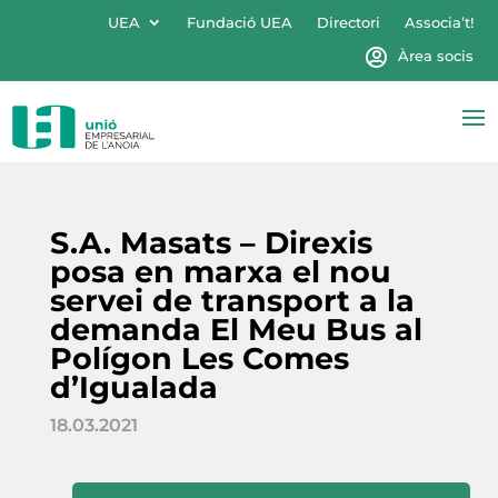
UEA
Fundació UEA
Directori
Associa’t!
Àrea socis
S.A. Masats – Direxis
posa en marxa el nou
servei de transport a la
demanda El Meu Bus al
Polígon Les Comes
d’Igualada
18.03.2021