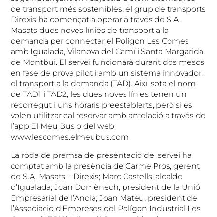
de transport més sostenibles, el grup de transports
Direxis ha començat a operar a través de S.A.
Masats dues noves línies de transport a la
demanda per connectar el Polígon Les Comes
amb Igualada, Vilanova del Camí i Santa Margarida
de Montbui. El servei funcionarà durant dos mesos
en fase de prova pilot i amb un sistema innovador:
el transport a la demanda (TAD). Així, sota el nom
de TAD1 i TAD2, les dues noves línies tenen un
recorregut i uns horaris preestablerts, però si es
volen utilitzar cal reservar amb antelació a través de
l’app El Meu Bus o del web
www.lescomes.elmeubus.com
La roda de premsa de presentació del servei ha
comptat amb la presència de Carme Pros, gerent
de S.A. Masats – Direxis; Marc Castells, alcalde
d’Igualada; Joan Domènech, president de la Unió
Empresarial de l’Anoia; Joan Mateu, president de
l’Associació d’Empreses del Polígon Industrial Les