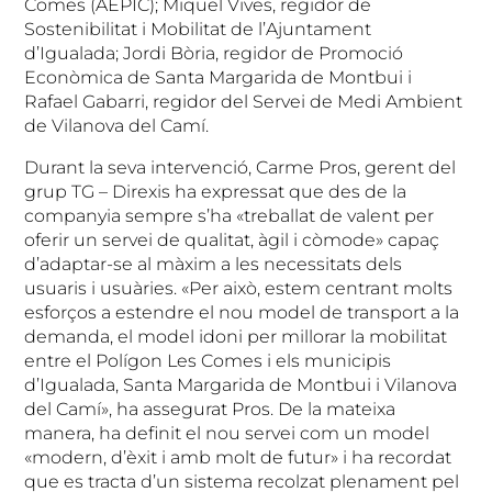
Comes (AEPIC); Miquel Vives, regidor de
Sostenibilitat i Mobilitat de l’Ajuntament
d’Igualada; Jordi Bòria, regidor de Promoció
Econòmica de Santa Margarida de Montbui i
Rafael Gabarri, regidor del Servei de Medi Ambient
de Vilanova del Camí.
Durant la seva intervenció, Carme Pros, gerent del
grup TG – Direxis ha expressat que des de la
companyia sempre s’ha «treballat de valent per
oferir un servei de qualitat, àgil i còmode» capaç
d’adaptar-se al màxim a les necessitats dels
usuaris i usuàries. «Per això, estem centrant molts
esforços a estendre el nou model de transport a la
demanda, el model idoni per millorar la mobilitat
entre el Polígon Les Comes i els municipis
d’Igualada, Santa Margarida de Montbui i Vilanova
del Camí», ha assegurat Pros. De la mateixa
manera, ha definit el nou servei com un model
«modern, d’èxit i amb molt de futur» i ha recordat
que es tracta d’un sistema recolzat plenament pel