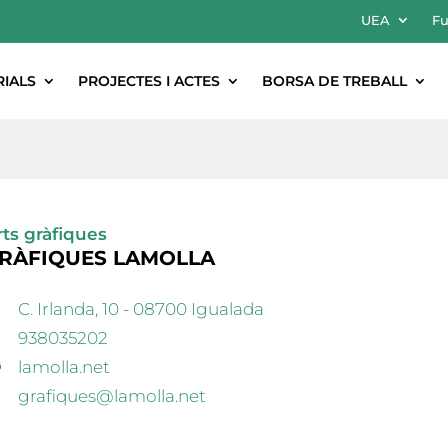
UEA
Fu
RIALS
PROJECTES I ACTES
BORSA DE TREBALL
rts gràfiques
RÀFIQUES LAMOLLA
C. Irlanda, 10 - 08700 Igualada
938035202
lamolla.net
grafiques@lamolla.net