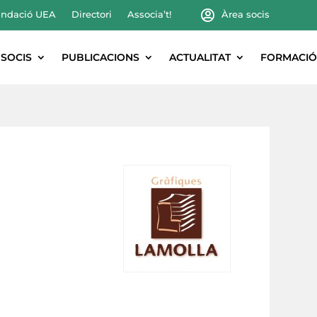
ndació UEA
Directori
Associa’t!
Àrea socis
SOCIS
PUBLICACIONS
ACTUALITAT
FORMACIÓ