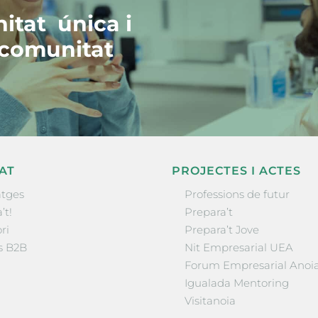
itat única i
 comunitat
AT
PROJECTES I ACTES
tges
Professions de futur
’t!
Prepara’t
ri
Prepara’t Jove
s B2B
Nit Empresarial UEA
Forum Empresarial Anoi
Igualada Mentoring
Visitanoia