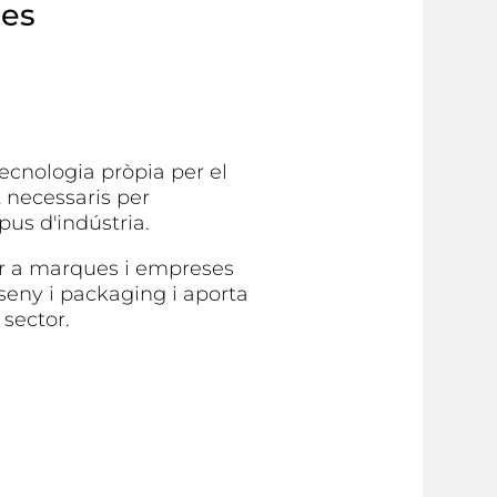
ues
ecnologia pròpia per el
t necessaris per
pus d'indústria.
er a marques i empreses
seny i packaging i aporta
 sector.