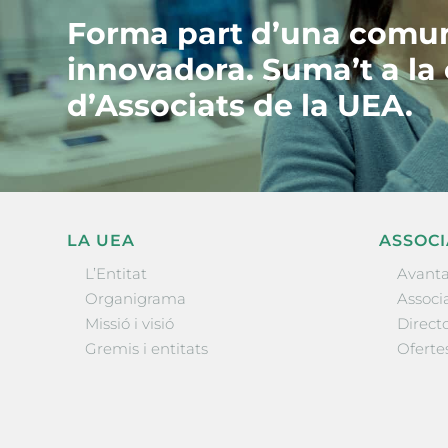
Forma part d’una comun
innovadora. Suma’t a la
d’Associats de la UEA.
LA UEA
ASSOCI
L’Entitat
Avanta
Organigrama
Associa
Missió i visió
Directo
Gremis i entitats
Oferte