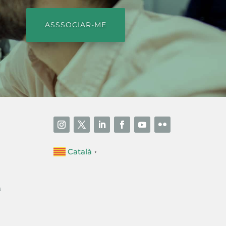
ASSSOCIAR-ME
Català
▼
a