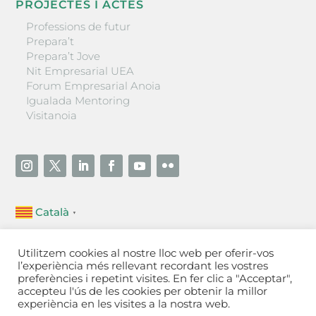
PROJECTES I ACTES
Professions de futur
Prepara’t
Prepara’t Jove
Nit Empresarial UEA
Forum Empresarial Anoia
Igualada Mentoring
Visitanoia
Català
▼
Unió Empresarial de l’Anoia (UEA)
Utilitzem cookies al nostre lloc web per oferir-vos
Ctra. de Manresa, 131, 08700 – Igualada
(Barcelona)
l’experiència més rellevant recordant les vostres
Tel 93 805 22 92
preferències i repetint visites. En fer clic a "Acceptar",
accepteu l'ús de les cookies per obtenir la millor
experiència en les visites a la nostra web.
Contactar
·
Avís legal
·
Política de privacitat
·
Política