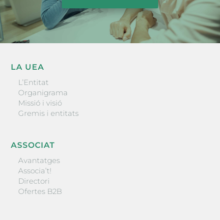
LA UEA
L’Entitat
Organigrama
Missió i visió
Gremis i entitats
ASSOCIAT
Avantatges
Associa’t!
Directori
Ofertes B2B