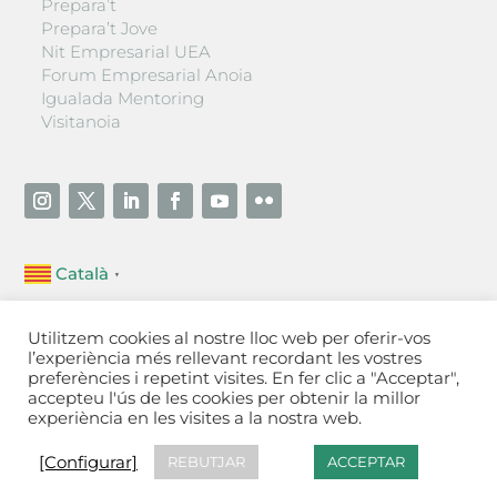
Prepara’t
Prepara’t Jove
Nit Empresarial UEA
Forum Empresarial Anoia
Igualada Mentoring
Visitanoia
Català
▼
Unió Empresarial de l’Anoia (UEA)
Utilitzem cookies al nostre lloc web per oferir-vos
Ctra. de Manresa, 131, 08700 – Igualada
(Barcelona)
l’experiència més rellevant recordant les vostres
Tel 93 805 22 92
preferències i repetint visites. En fer clic a "Acceptar",
accepteu l'ús de les cookies per obtenir la millor
experiència en les visites a la nostra web.
Contactar
·
Avís legal
·
Política de privacitat
·
Política
de cookies
[Configurar]
[Configurar]
REBUTJAR
ACCEPTAR
Fet a Igualada per Aladetres