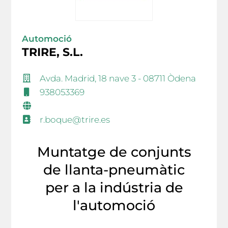
Automoció
TRIRE, S.L.
Avda. Madrid, 18 nave 3 - 08711 Òdena
938053369
r.boque@trire.es
Muntatge de conjunts
de llanta-pneumàtic
per a la indústria de
l'automoció