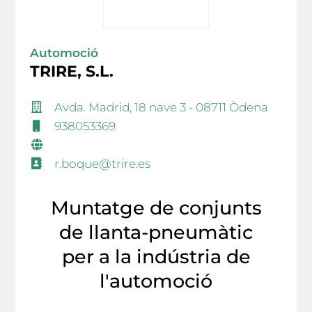
Automoció
TRIRE, S.L.
Avda. Madrid, 18 nave 3 - 08711 Òdena
938053369
r.boque@trire.es
Muntatge de conjunts
de llanta-pneumàtic
per a la indústria de
l'automoció