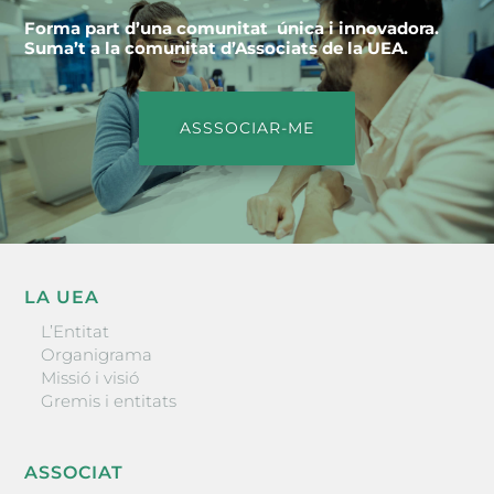
Forma part d’una comunitat única i innovadora.
Suma’t a la comunitat d’Associats de la UEA.
ASSSOCIAR-ME
LA UEA
L’Entitat
Organigrama
Missió i visió
Gremis i entitats
ASSOCIAT