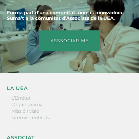
Forma part d’una comunitat única i innovadora.
Suma’t a la comunitat d’Associats de la UEA.
ASSSOCIAR-ME
LA UEA
L’Entitat
Organigrama
Missió i visió
Gremis i entitats
ASSOCIAT