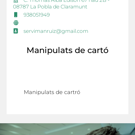
C. Thomas Alba Edison 67 nau 2B -
08787 La Pobla de Claramunt
938051949
servimanruiz@gmail.com
Manipulats de cartó
Manipulats de cartró