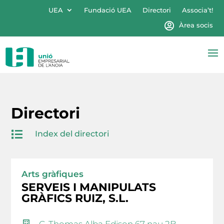
UEA
Fundació UEA
Directori
Associa’t!
Àrea socis
Directori

Index del directori
Arts gràfiques
SERVEIS I MANIPULATS
GRÀFICS RUIZ, S.L.