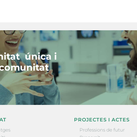
itat única i
 comunitat
AT
PROJECTES I ACTES
tges
Professions de futur