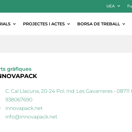
UEA
Fu
RIALS
PROJECTES I ACTES
BORSA DE TREBALL
rts gràfiques
NNOVAPACK
C. Cal Llacuna, 20-24 Pol. Ind. Les Gavarreres - 0871
938067690
innovapack.net
info@innovapack.net