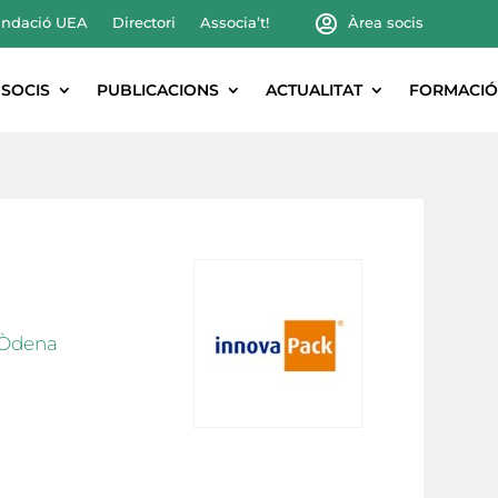
ndació UEA
Directori
Associa’t!
Àrea socis
SOCIS
PUBLICACIONS
ACTUALITAT
FORMACIÓ
1 Òdena