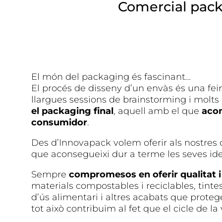
Comercial pac
El món del packaging és fascinant…
El procés de disseny d’un envàs és una fei
llargues sessions de brainstorming i molts
el packaging final
, aquell amb el que
acon
consumidor
.
Des d’Innovapack volem oferir als nostres c
que aconsegueixi dur a terme les seves ide
Sempre
compromesos en oferir qualitat i 
materials compostables i reciclables, tinte
d’ús alimentari i altres acabats que prot
tot això contribuïm al fet que el cicle de la