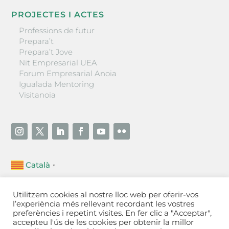
PROJECTES I ACTES
Professions de futur
Prepara’t
Prepara’t Jove
Nit Empresarial UEA
Forum Empresarial Anoia
Igualada Mentoring
Visitanoia
Català
▼
Unió Empresarial de l’Anoia (UEA)
Utilitzem cookies al nostre lloc web per oferir-vos
Ctra. de Manresa, 131, 08700 – Igualada
(Barcelona)
l’experiència més rellevant recordant les vostres
Tel 93 805 22 92
preferències i repetint visites. En fer clic a "Acceptar",
accepteu l'ús de les cookies per obtenir la millor