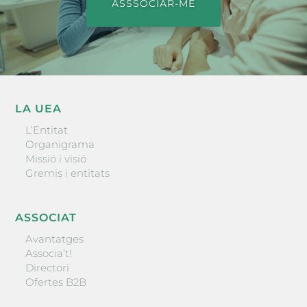
ASSSOCIAR-ME
LA UEA
L’Entitat
Organigrama
Missió i visió
Gremis i entitats
ASSOCIAT
Avantatges
Associa’t!
Directori
Ofertes B2B