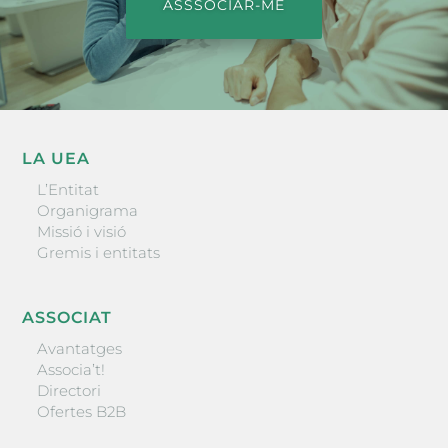
ASSSOCIAR-ME
LA UEA
L’Entitat
Organigrama
Missió i visió
Gremis i entitats
ASSOCIAT
Avantatges
Associa’t!
Directori
Ofertes B2B