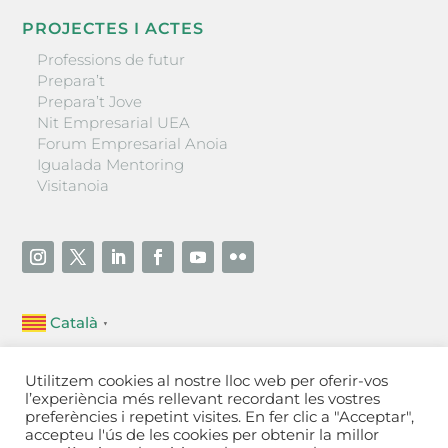
PROJECTES I ACTES
Professions de futur
Prepara’t
Prepara’t Jove
Nit Empresarial UEA
Forum Empresarial Anoia
Igualada Mentoring
Visitanoia
Català
▼
Unió Empresarial de l’Anoia (UEA)
Utilitzem cookies al nostre lloc web per oferir-vos
Ctra. de Manresa, 131, 08700 – Igualada
(Barcelona)
l’experiència més rellevant recordant les vostres
Tel 93 805 22 92
preferències i repetint visites. En fer clic a "Acceptar",
accepteu l'ús de les cookies per obtenir la millor