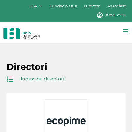
UEA
Fundació UEA
Directori
Associa’t!
Àrea socis
Directori

Index del directori