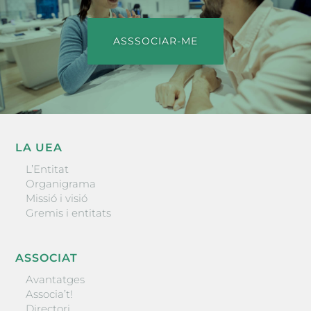
ASSSOCIAR-ME
LA UEA
L’Entitat
Organigrama
Missió i visió
Gremis i entitats
ASSOCIAT
Avantatges
Associa’t!
Directori