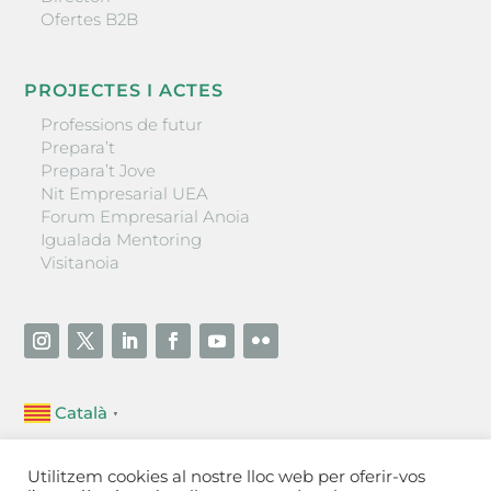
Ofertes B2B
PROJECTES I ACTES
Professions de futur
Prepara’t
Prepara’t Jove
Nit Empresarial UEA
Forum Empresarial Anoia
Igualada Mentoring
Visitanoia
Català
▼
Unió Empresarial de l’Anoia (UEA)
Utilitzem cookies al nostre lloc web per oferir-vos
Ctra. de Manresa, 131, 08700 – Igualada
(Barcelona)