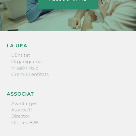
LA UEA
L’Entitat
Organigrama
Missió i visió
Gremis i entitats
ASSOCIAT
Avantatges
Associa’t!
Directori
Ofertes B2B