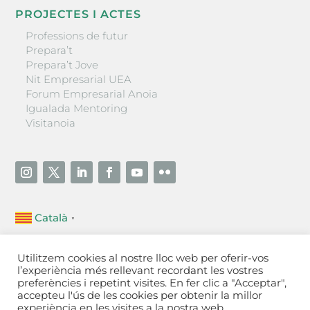
PROJECTES I ACTES
Professions de futur
Prepara’t
Prepara’t Jove
Nit Empresarial UEA
Forum Empresarial Anoia
Igualada Mentoring
Visitanoia
Català
▼
Unió Empresarial de l’Anoia (UEA)
Utilitzem cookies al nostre lloc web per oferir-vos
Ctra. de Manresa, 131, 08700 – Igualada
(Barcelona)
l’experiència més rellevant recordant les vostres
Tel 93 805 22 92
preferències i repetint visites. En fer clic a "Acceptar",
accepteu l'ús de les cookies per obtenir la millor
experiència en les visites a la nostra web.