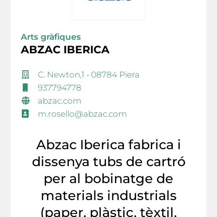
Arts gràfiques
ABZAC IBERICA
C. Newton,1 - 08784 Piera
937794778
abzac.com
m.rosello@abzac.com
Abzac Iberica fabrica i
dissenya tubs de cartró
per al bobinatge de
materials industrials
(paper, plàstic, tèxtil,