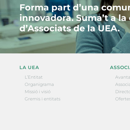
Forma part d’una comun
innovadora. Suma’t a la
d’Associats de la UEA.
LA UEA
ASSOCI
L’Entitat
Avanta
Organigrama
Associa
Missió i visió
Directo
Gremis i entitats
Oferte