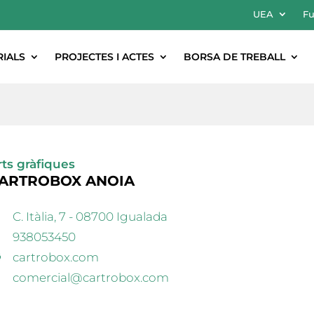
UEA
Fu
RIALS
PROJECTES I ACTES
BORSA DE TREBALL
rts gràfiques
ARTROBOX ANOIA
C. Itàlia, 7 - 08700 Igualada
938053450
cartrobox.com
comercial@cartrobox.com