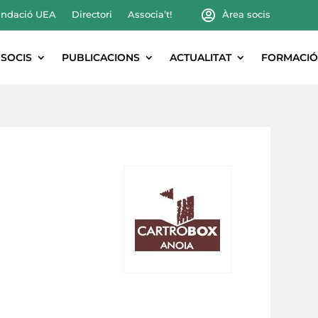
ndació UEA
Directori
Associa’t!
Àrea socis
SOCIS
PUBLICACIONS
ACTUALITAT
FORMACIÓ