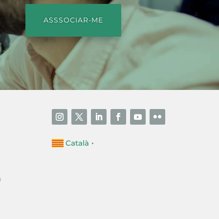
ASSSOCIAR-ME
Català
▼
a