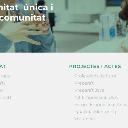
itat única i
 comunitat
AT
PROJECTES I ACTES
tges
Professions de futur
’t!
Prepara’t
ri
Prepara’t Jove
s B2B
Nit Empresarial UEA
Forum Empresarial Anoi
Igualada Mentoring
Visitanoia