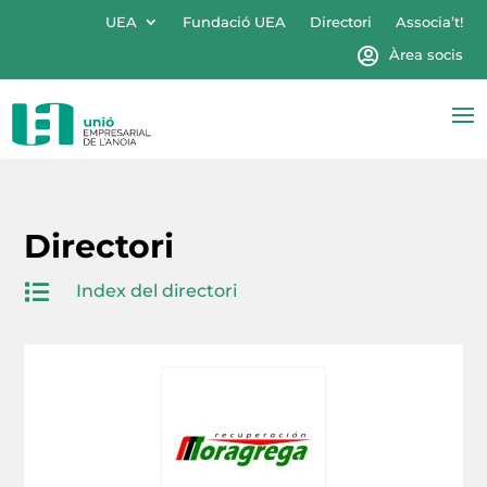
UEA
Fundació UEA
Directori
Associa’t!
Àrea socis
Directori

Index del directori