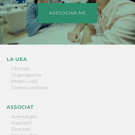
ASSSOCIAR-ME
LA UEA
L’Entitat
Organigrama
Missió i visió
Gremis i entitats
ASSOCIAT
Avantatges
Associa’t!
Directori