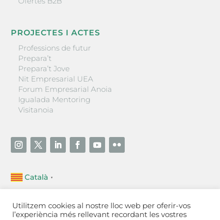
Ofertes B2B
PROJECTES I ACTES
Professions de futur
Prepara’t
Prepara’t Jove
Nit Empresarial UEA
Forum Empresarial Anoia
Igualada Mentoring
Visitanoia
Català
▼
Unió Empresarial de l’Anoia (UEA)
Utilitzem cookies al nostre lloc web per oferir-vos
Ctra. de Manresa, 131, 08700 – Igualada
(Barcelona)
l’experiència més rellevant recordant les vostres
Tel 93 805 22 92