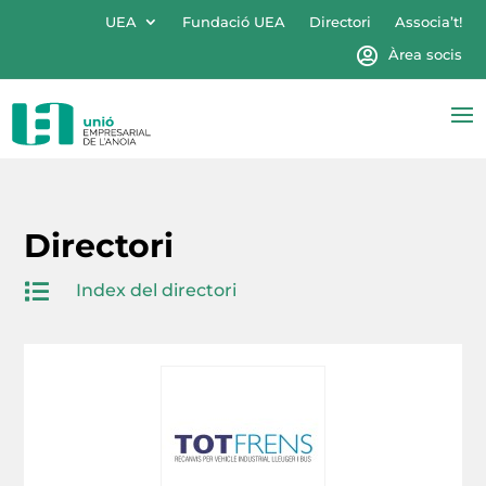
UEA
Fundació UEA
Directori
Associa’t!
Àrea socis
Directori

Index del directori