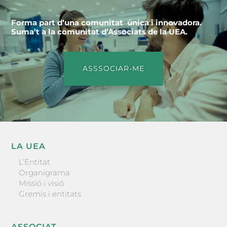
Forma part d’una comunitat única i innovadora.
Suma’t a la comunitat d’Associats de la UEA.
ASSSOCIAR-ME
LA UEA
L’Entitat
Organigrama
Missió i visió
Gremis i entitats
ASSOCIAT