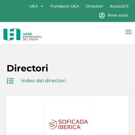
UEA
Fundació UEA
Directori
Associa’t!
Àrea socis
Directori

Index del directori