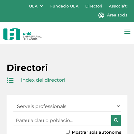
UEA
Fundació UEA
Directori
Associa’t!
Àrea socis
Directori

Index del directori
Mostrar sols autònoms