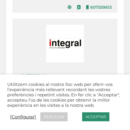
607559613
INTEGRAL
Utilitzem cookies al nostre lloc web per oferir-vos
Empresa dedicada al servei de l'assessoria
d'empresa: ofereixen serveis comptable, fiscal,
l’experiència més rellevant recordant les vostres
laboral, assegurances i altres.
preferències i repetint visites. En fer clic a "Acceptar",
accepteu l'ús de les cookies per obtenir la millor
938054871
experiència en les visites a la nostra web.
[Configurar]
REBUTJAR
ACCEPTAR