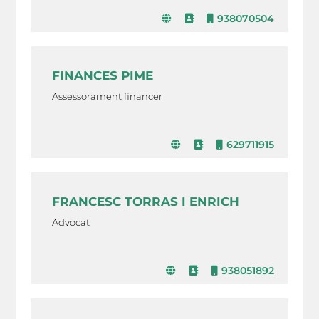
938070504
FINANCES PIME
Assessorament financer
629711915
FRANCESC TORRAS I ENRICH
Advocat
938051892