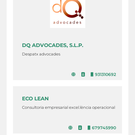
DQ ADVOCADES, S.L.P.
Despatx advocades
931310692
ECO LEAN
Consultoria empresarial excel.lència operacional
679745990