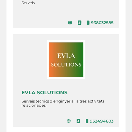
Serveis
938032585
EVLA SOLUTIONS
Serveis tècnics d'enginyeria i altres activitats
relacionades.
932494603