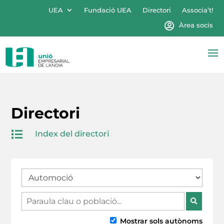
UEA
Fundació UEA
Directori
Associa’t!
Àrea socis
Directori

Index del directori
Mostrar sols autònoms