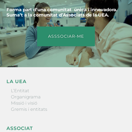
Forma part d’una comunitat única i innovadora.
Suma’t a la comunitat d’Associats de la UEA.
ASSSOCIAR-ME
LA UEA
L’Entitat
Organigrama
Missió i visió
Gremis i entitats
ASSOCIAT