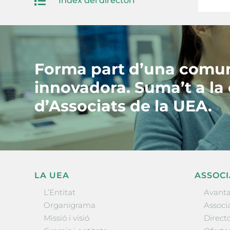

Index del directori
Forma part d’una comun
innovadora. Suma’t a la
d’Associats de la UEA.
LA UEA
ASSOCI
L’Entitat
Avanta
Organigrama
Associa
Missió i visió
Directo