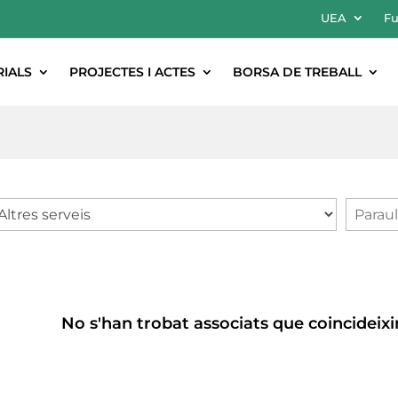
UEA
Fu
RIALS
PROJECTES I ACTES
BORSA DE TREBALL
No s'han trobat associats que coincideix