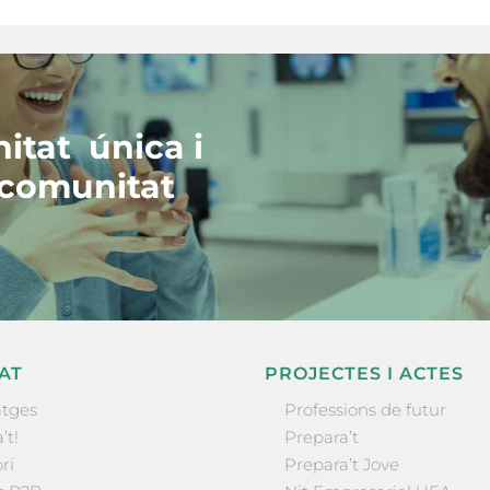
itat única i
 comunitat
AT
PROJECTES I ACTES
tges
Professions de futur
’t!
Prepara’t
ri
Prepara’t Jove