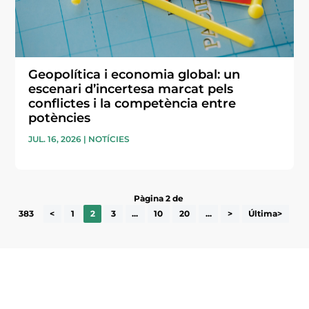
Geopolítica i economia global: un
escenari d’incertesa marcat pels
conflictes i la competència entre
potències
JUL. 16, 2026
|
NOTÍCIES
Pàgina 2 de
383
<
1
2
3
...
10
20
...
>
Última>
Subscriu-te a la UEA Magazine, publicació