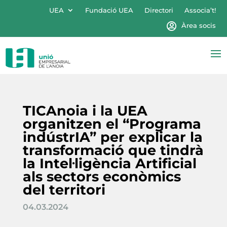
UEA
Fundació UEA
Directori
Associa’t!
Àrea socis
TICAnoia i la UEA
organitzen el “Programa
indústrIA” per explicar la
transformació que tindrà
la Intel·ligència Artificial
als sectors econòmics
del territori
04.03.2024