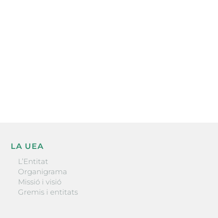
electrònica periòdica amb informació sobre
l’actualitat empresarial de la comarca.
He llegit i accepto la poítica de privacitat
ENVIAR
LA UEA
L’Entitat
Organigrama
Missió i visió
Gremis i entitats